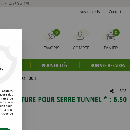
t de 14h30 à 18h
Nos conseils
|
Contact
0
0
FAVORIS
COMPTE
PANIER
S PLANTES
NOUVEAUTÉS
BONNES AFFAIRES
os
x 14.50 mètres 200µ
D'autres,
esure des
COUVERTURE POUR SERRE TUNNEL * : 6.50
onnées de
accès aux
0Μ
 des sous-
nt à tout
litique de
e avis !