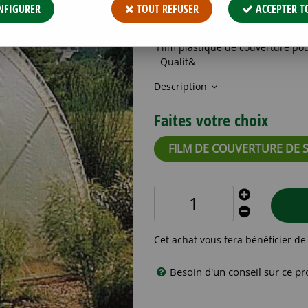
145
,
16
€
TTC
NFIGURER
TOUT REFUSER
ACCEPTER T
Réf. :
FILM SERRE TUNNEL 6.50X
Film plastique de couverture pour
- Qualit&
Description
Faites votre choix
FILM DE COUVERTURE DE 
Cet achat vous fera bénéficier d
Besoin d'un conseil sur ce pr