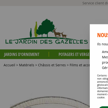
Service client 
NOUS
Ils nou
Amé
JARDINS D'ORNEMENT
POTAGERS ET VERGERS
Mes
pro
Accueil
>
Matériels
>
Châssis et Serres
>
Films et accessoires po
Gér
Certains
non obli
annonces
géolocal
informati
domaines
moment en
cookie.