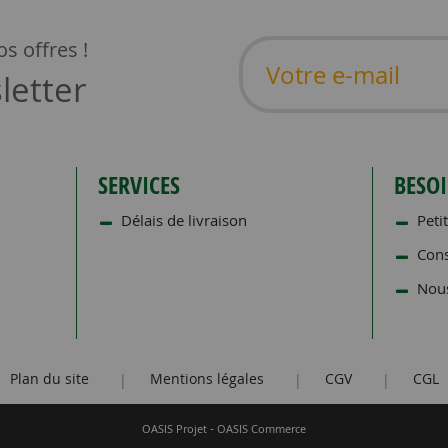
s offres !
letter
SERVICES
BESOI
Délais de livraison
Petit
Cons
Nous
Plan du site
Mentions légales
CGV
CGL
|
|
|
-
OASIS Projet
OASIS Commerce