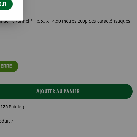
OUT
14.50M
 serre tunnel * : 6.50 x 14.50 mètres 200µ Ses caractéristiques :
SERRE
AJOUTER AU PANIER
e
125
Point(s)
oduit ?