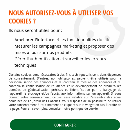
Service client disponible au 02 35 32 79 32 – Du mardi au
samedi de 9h30 à 12h et de 14h30 à 18h
NOUS AUTORISEZ-VOUS À UTILISER VOS
COOKIES ?
0
Ils nous seront utiles pour :
Améliorer l'interface et les fonctionnalités du site
Accueil
>
Jardins d'ornement
Mesurer les campagnes marketing et proposer des
mises à jour sur nos produits
Un choix sans limite de variétés de
Gérer l'authentification et surveiller les erreurs
techniques
plantes et d'espèces de végétaux
Certains cookies sont nécessaires à des fins techniques, ils sont donc dispensés
de consentement. D'autres, non obligatoires, peuvent être utilisés pour la
pour faire vivre chaque saison
personnalisation des annonces et du contenu, la mesure des annonces et du
contenu, la connaissance de l'audience et le développement de produits, les
données de géolocalisation précises et l'identification par le balayage de
l'appareil, le stockage et/ou l'accès aux informations sur un appareil. Si vous
donnez votre consentement, celui-ci sera valable sur l’ensemble des sous-
Arbustes de haie, vivace, rosier, couvre-sol, un
domaines de Le Jardin des Gazelles. Vous disposez de la possibilité de retirer
votre consentement à tout moment en cliquant sur le widget en bas à droite de
festival de plantes...
la page. Pour en savoir plus, consulter notre politique de cookie.
CONFIGURER
Jardins d'ornement
: un choix illimité de plantes et