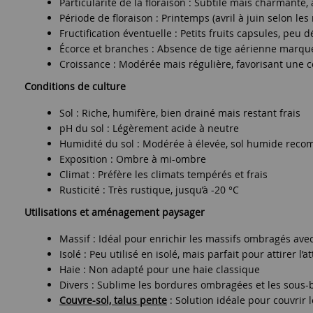
Particularité de la floraison : Subtile mais charmante
Période de floraison : Printemps (avril à juin selon les
Fructification éventuelle : Petits fruits capsules, peu d
Écorce et branches : Absence de tige aérienne marquée
Croissance : Modérée mais régulière, favorisant une c
Conditions de culture
Sol : Riche, humifère, bien drainé mais restant frais
pH du sol : Légèrement acide à neutre
Humidité du sol : Modérée à élevée, sol humide rec
Exposition : Ombre à mi-ombre
Climat : Préfère les climats tempérés et frais
Rusticité : Très rustique, jusqu’à -20 °C
Utilisations et aménagement paysager
Massif : Idéal pour enrichir les massifs ombragés avec
Isolé : Peu utilisé en isolé, mais parfait pour attirer l
Haie : Non adapté pour une haie classique
Divers : Sublime les bordures ombragées et les sous-
Couvre-sol, talus pente
: Solution idéale pour couvrir le