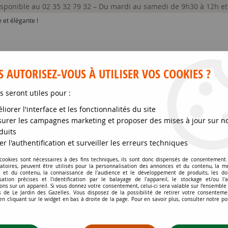
disponible au 02 35 32 79 32 – Du mardi au samedi de 9h30 à 12h e
 et élégante !
 AUTORISEZ-VOUS À UTILISER VOS COOKIES ?
s seront utiles pour :
liorer l'interface et les fonctionnalités du site
GRAINES ET SEMENCES
MATÉRIELS
SOIN DE
urer les campagnes marketing et proposer des mises à jour sur n
duits
 - Asaret : godet de 9x9 cm - 0,6 litre
er l'authentification et surveiller les erreurs techniques
 cookies sont nécessaires à des fins techniques, ils sont donc dispensés de consentement. 
gatoires, peuvent être utilisés pour la personnalisation des annonces et du contenu, la m
ASARUM CAUDATUM - 
 et du contenu, la connaissance de l'audience et le développement de produits, les d
isation précises et l'identification par le balayage de l'appareil, le stockage et/ou l'
ons sur un appareil. Si vous donnez votre consentement, celui-ci sera valable sur l’ensemble
Soyez le premier à donner votr
 de Le Jardin des Gazelles. Vous disposez de la possibilité de retirer votre consenteme
 cliquant sur le widget en bas à droite de la page. Pour en savoir plus, consulter notre po
5
,
99
€
TTC