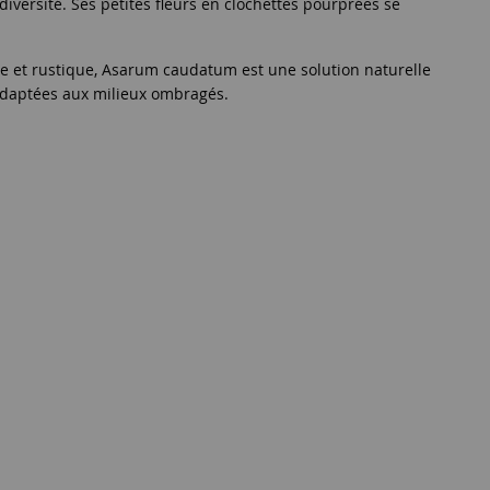
diversité. Ses petites fleurs en clochettes pourprées se
te et rustique, Asarum caudatum est une solution naturelle
t adaptées aux milieux ombragés.