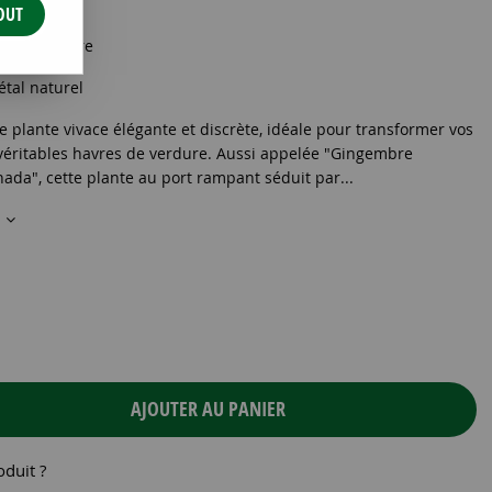
OUT
m - 0,6 litre
étal naturel
lante vivace élégante et discrète, idéale pour transformer vos
véritables havres de verdure. Aussi appelée "Gingembre
ada", cette plante au port rampant séduit par...
s
AJOUTER AU PANIER
oduit ?