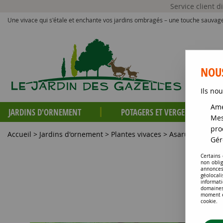
Service client 
Une vivace qui s'étale et enchante vos jardins ombragés – une touche sauvage
NOUS
Ils nou
Amé
JARDINS D'ORNEMENT
POTAGERS ET VERGERS
Mes
pro
Accueil
>
Jardins d'ornement
>
Plantes vivaces
>
Asarum caudatum
Gér
Certains
non obli
annonces
géolocal
informati
domaines
moment en
cookie.