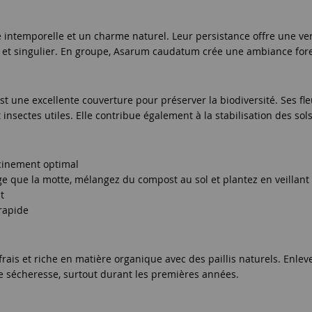
 intemporelle et un charme naturel. Leur persistance offre une ver
ue et singulier. En groupe, Asarum caudatum crée une ambiance for
une excellente couverture pour préserver la biodiversité. Ses fleu
nsectes utiles. Elle contribue également à la stabilisation des sols e
cinement optimal
e que la motte, mélangez du compost au sol et plantez en veillant à
t
 rapide
ais et riche en matière organique avec des paillis naturels. Enle
e sécheresse, surtout durant les premières années.