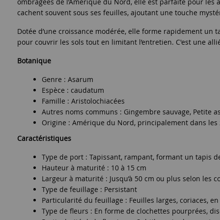
ombragées de l’Amérique du Nord, elle est parfaite pour les am
cachent souvent sous ses feuilles, ajoutant une touche myst
Dotée d’une croissance modérée, elle forme rapidement un tap
pour couvrir les sols tout en limitant l’entretien. C'est une 
Botanique
Genre : Asarum
Espèce : caudatum
Famille : Aristolochiacées
Autres noms communs : Gingembre sauvage, Petite a
Origine : Amérique du Nord, principalement dans les
Caractéristiques
Type de port : Tapissant, rampant, formant un tapis d
Hauteur à maturité : 10 à 15 cm
Largeur à maturité : Jusqu’à 50 cm ou plus selon les c
Type de feuillage : Persistant
Particularité du feuillage : Feuilles larges, coriaces,
Type de fleurs : En forme de clochettes pourprées, dis