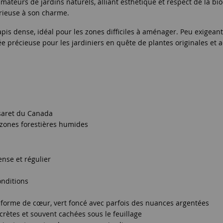
ateurs de jardins naturels, alliant esthétique et respect de la bio
érieuse à son charme.
is dense, idéal pour les zones difficiles à aménager. Peu exigean
alliée précieuse pour les jardiniers en quête de plantes originales e
saret du Canada
 zones forestières humides
ense et régulier
onditions
 en forme de cœur, vert foncé avec parfois des nuances argentées
crètes et souvent cachées sous le feuillage