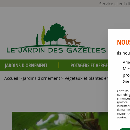
Service client 
NOUS
Ils nou
Amé
JARDINS D'ORNEMENT
POTAGERS ET VERGERS
Mes
pro
Accueil
>
Jardins d'ornement
>
Végétaux et plantes en racines n
Gér
Certains
non obli
annonces
géolocal
informati
domaines
moment en
cookie.