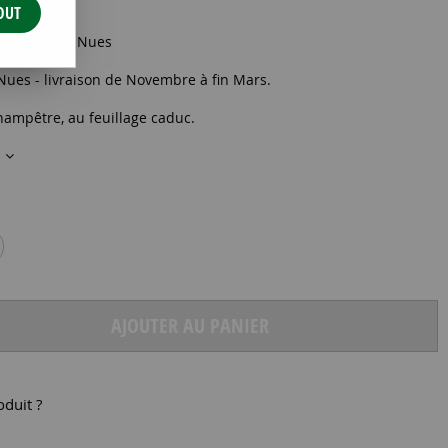
OUT
 60/+
0 cm Racine Nues
ues - livraison de Novembre à fin Mars.
hampêtre, au feuillage caduc.
s
AJOUTER AU PANIER
oduit ?