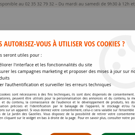
disponible au 02 35 32 79 32 – Du mardi au samedi de 9h30 à 12h e
 AUTORISEZ-VOUS À UTILISER VOS COOKIES ?
s seront utiles pour :
liorer l'interface et les fonctionnalités du site
GRAINES ET SEMENCES
MATÉRIELS
SOIN DE
urer les campagnes marketing et proposer des mises à jour sur n
duits
ues
>
Aubépine Commune : taille 60/90 cm - Racine Nues
er l'authentification et surveiller les erreurs techniques
 cookies sont nécessaires à des fins techniques, ils sont donc dispensés de consentement. 
gatoires, peuvent être utilisés pour la personnalisation des annonces et du contenu, la m
AUBÉPINE COMMUNE :
 et du contenu, la connaissance de l'audience et le développement de produits, les d
isation précises et l'identification par le balayage de l'appareil, le stockage et/ou l'
ons sur un appareil. Si vous donnez votre consentement, celui-ci sera valable sur l’ensemble
Soyez le premier à donner votr
 de Le Jardin des Gazelles. Vous disposez de la possibilité de retirer votre consenteme
 cliquant sur le widget en bas à droite de la page. Pour en savoir plus, consulter notre po
2
,
46
€
TTC