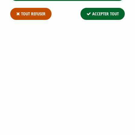
TOUT REFUSER
ACCEPTER TOUT
BÂCHE NOIRE STANDARD TYPE ENSILAGE
: 8 X 41,25 MÈTRES - 150 MICRONS*
Soyez le premier à donner votre avis !