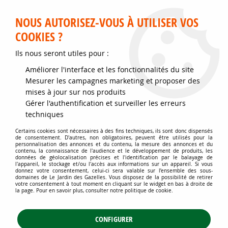
Service client disponible au 02 35 32 79 32 – Du mardi au
samedi de 9h30 à 12h et de 14h30 à 18h
NOUS AUTORISEZ-VOUS À UTILISER VOS
COOKIES ?
0
Ils nous seront utiles pour :
Améliorer l'interface et les fonctionnalités du site
Accueil
>
Matériels
>
Fournitures et accessoires de Jardin
>
Bâches
>
Mesurer les campagnes marketing et proposer des
Bâche noire standard type ensilage : 8 x 41,25 mètres - 150 microns*
mises à jour sur nos produits
Gérer l'authentification et surveiller les erreurs
techniques
Certains cookies sont nécessaires à des fins techniques, ils sont donc dispensés
de consentement. D'autres, non obligatoires, peuvent être utilisés pour la
personnalisation des annonces et du contenu, la mesure des annonces et du
contenu, la connaissance de l'audience et le développement de produits, les
données de géolocalisation précises et l'identification par le balayage de
l'appareil, le stockage et/ou l'accès aux informations sur un appareil. Si vous
donnez votre consentement, celui-ci sera valable sur l’ensemble des sous-
domaines de Le Jardin des Gazelles. Vous disposez de la possibilité de retirer
votre consentement à tout moment en cliquant sur le widget en bas à droite de
la page. Pour en savoir plus, consulter notre politique de cookie.
CONFIGURER