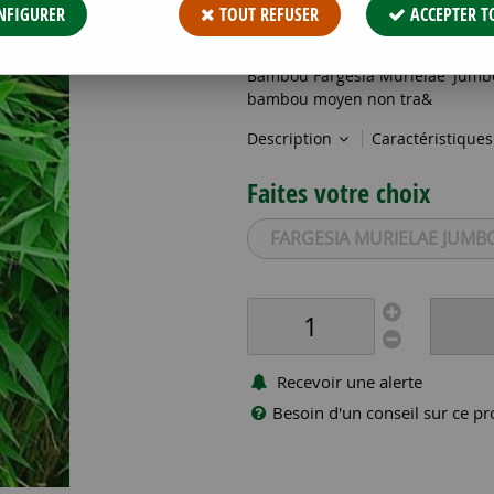
20
,
73
€
TTC
NFIGURER
TOUT REFUSER
ACCEPTER T
Réf. :
FARGESIA MURIELAE JUMBO
Bambou Fargesia Murielae 'Jumbo' :
bambou moyen non tra&
Description
Caractéristique
Faites votre choix
FARGESIA MURIELAE JUMB
Recevoir une alerte
Besoin d'un conseil sur ce pr