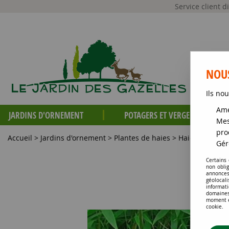
Service client 
NOUS
Ils nou
Amé
JARDINS D'ORNEMENT
POTAGERS ET VERGERS
Mes
pro
Accueil
>
Jardins d'ornement
>
Plantes de haies
>
Haies persista
Gér
Certains
non obli
annonces
géolocal
informati
domaines
moment en
cookie.