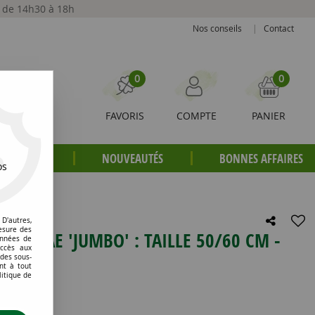
t de 14h30 à 18h
Nos conseils
|
Contact
0
0
FAVORIS
COMPTE
PANIER
S PLANTES
NOUVEAUTÉS
BONNES AFFAIRES
os
 litres
D'autres,
esure des
RIELAE 'JUMBO' : TAILLE 50/60 CM -
onnées de
accès aux
 des sous-
nt à tout
litique de
e avis !