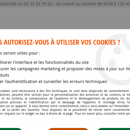
disponible au 02 35 32 79 32 – Du mardi au samedi de 9h30 à 12h e
 AUTORISEZ-VOUS À UTILISER VOS COOKIES ?
s seront utiles pour :
liorer l'interface et les fonctionnalités du site
GRAINES ET SEMENCES
MATÉRIELS
SOIN DE
urer les campagnes marketing et proposer des mises à jour sur n
duits
ntes
>
Bambou Fargesia Murielae 'Jumbo' : Taille 50/60 cm - Pot de 3
er l'authentification et surveiller les erreurs techniques
 cookies sont nécessaires à des fins techniques, ils sont donc dispensés de consentement. 
gatoires, peuvent être utilisés pour la personnalisation des annonces et du contenu, la m
BAMBOU FARGESIA MU
 et du contenu, la connaissance de l'audience et le développement de produits, les d
isation précises et l'identification par le balayage de l'appareil, le stockage et/ou l'
POT DE 3 LITRES
ons sur un appareil. Si vous donnez votre consentement, celui-ci sera valable sur l’ensemble
 de Le Jardin des Gazelles. Vous disposez de la possibilité de retirer votre consenteme
 cliquant sur le widget en bas à droite de la page. Pour en savoir plus, consulter notre po
Soyez le premier à donner votr