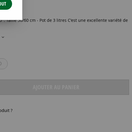
OUT
 C3 50/+
 Taille 50/60 cm - Pot de 3 litres C'est une excellente variété de
s
O
AJOUTER AU PANIER
oduit ?