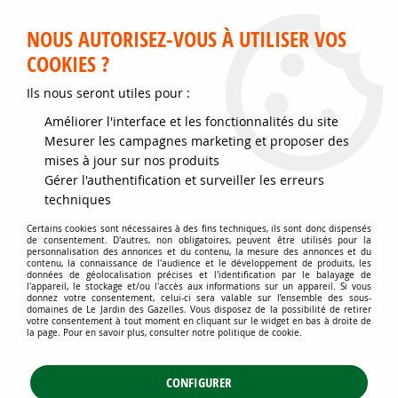
Service client disponible au 02 35 32 79 32 – Du mardi au
samedi de 9h30 à 12h et de 14h30 à 18h
NOUS AUTORISEZ-VOUS À UTILISER VOS
COOKIES ?
0
Ils nous seront utiles pour :
Améliorer l'interface et les fonctionnalités du site
Accueil
>
Jardins d'ornement
>
Plantes vivaces
>
Mesurer les campagnes marketing et proposer des
Plantes vivaces à floraison estivale
>
Barbe de Bouc / Aruncus dioicus
mises à jour sur nos produits
sylvestris : Godet 9x9 cm
Gérer l'authentification et surveiller les erreurs
techniques
Certains cookies sont nécessaires à des fins techniques, ils sont donc dispensés
de consentement. D'autres, non obligatoires, peuvent être utilisés pour la
personnalisation des annonces et du contenu, la mesure des annonces et du
contenu, la connaissance de l'audience et le développement de produits, les
données de géolocalisation précises et l'identification par le balayage de
l'appareil, le stockage et/ou l'accès aux informations sur un appareil. Si vous
donnez votre consentement, celui-ci sera valable sur l’ensemble des sous-
domaines de Le Jardin des Gazelles. Vous disposez de la possibilité de retirer
votre consentement à tout moment en cliquant sur le widget en bas à droite de
la page. Pour en savoir plus, consulter notre politique de cookie.
CONFIGURER