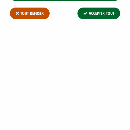
TOUT REFUSER
ACCEPTER TOUT
BARBE DE BOUC / ARUNCUS DIOICUS
SYLVESTRIS : GODET 9X9 CM
Soyez le premier à donner votre avis !
2
,
37
€
TTC
Réf. :
ARUNCUS D SYLVESTRIS G9
Barbe de Bouc / Aruncus dioicus sylvestris : Cette belle fleur