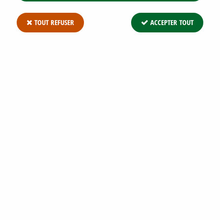
TOUT REFUSER
ACCEPTER TOUT
BUGLE RAMPANT POURPRE : GODET 9X9
CM
Soyez le premier à donner votre avis !
2
,
53
€
TTC
Réf. :
AJUGA REPTANS 'ATROPURPUREA' G9
Bugle rampant pourpre : godet 9x9 cm Cette vivace est une