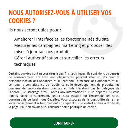
Service client disponible au 02 35 32 79 32 – Du mardi au
samedi de 9h30 à 12h et de 14h30 à 18h
NOUS AUTORISEZ-VOUS À UTILISER VOS
COOKIES ?
0
Ils nous seront utiles pour :
Améliorer l'interface et les fonctionnalités du site
Accueil
>
Jardins d'ornement
>
Plantes vivaces
>
Mesurer les campagnes marketing et proposer des
Plantes vivaces à floraison estivale
>
Bugle rampant pourpre : godet
mises à jour sur nos produits
9x9 cm
Gérer l'authentification et surveiller les erreurs
techniques
Certains cookies sont nécessaires à des fins techniques, ils sont donc dispensés
de consentement. D'autres, non obligatoires, peuvent être utilisés pour la
personnalisation des annonces et du contenu, la mesure des annonces et du
contenu, la connaissance de l'audience et le développement de produits, les
données de géolocalisation précises et l'identification par le balayage de
l'appareil, le stockage et/ou l'accès aux informations sur un appareil. Si vous
donnez votre consentement, celui-ci sera valable sur l’ensemble des sous-
domaines de Le Jardin des Gazelles. Vous disposez de la possibilité de retirer
votre consentement à tout moment en cliquant sur le widget en bas à droite de
la page. Pour en savoir plus, consulter notre politique de cookie.
CONFIGURER