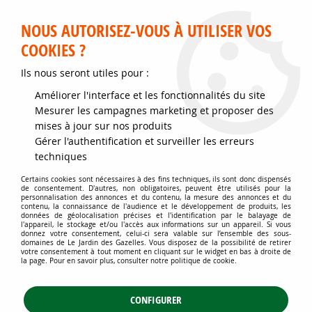
Service client disponible au 02 35 32 79 32 – Du mardi au
samedi de 9h30 à 12h et de 14h30 à 18h
NOUS AUTORISEZ-VOUS À UTILISER VOS
COOKIES ?
0
Ils nous seront utiles pour :
Améliorer l'interface et les fonctionnalités du site
Accueil
>
Jardins d'ornement
>
Graminées
>
Carex oshimensis
Mesurer les campagnes marketing et proposer des
'Evergold' : Godet de 9 x 9 cm
mises à jour sur nos produits
Gérer l'authentification et surveiller les erreurs
techniques
Certains cookies sont nécessaires à des fins techniques, ils sont donc dispensés
de consentement. D'autres, non obligatoires, peuvent être utilisés pour la
personnalisation des annonces et du contenu, la mesure des annonces et du
contenu, la connaissance de l'audience et le développement de produits, les
données de géolocalisation précises et l'identification par le balayage de
l'appareil, le stockage et/ou l'accès aux informations sur un appareil. Si vous
donnez votre consentement, celui-ci sera valable sur l’ensemble des sous-
domaines de Le Jardin des Gazelles. Vous disposez de la possibilité de retirer
votre consentement à tout moment en cliquant sur le widget en bas à droite de
la page. Pour en savoir plus, consulter notre politique de cookie.
CONFIGURER