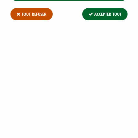
TOUT REFUSER
ACCEPTER TOUT
CAREX OSHIMENSIS 'EVERGOLD' : GODET
DE 9 X 9 CM
Soyez le premier à donner votre avis !
2
,
94
€
TTC
Réf. :
CAREX O EVERGOLD G9
Carex oshimensis 'Evergold' : Godet de 9 x 9 cm. Feuillage
panaché très lumineux au jardin Graminée bien vivace f