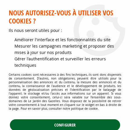
Service client disponible au 02 35 32 79 32 – Du mardi au
samedi de 9h30 à 12h et de 14h30 à 18h
NOUS AUTORISEZ-VOUS À UTILISER VOS
COOKIES ?
0
Ils nous seront utiles pour :
Améliorer l'interface et les fonctionnalités du site
Accueil
>
Jardins d'ornement
>
Conifères
>
Conifères de rocaille
>
Mesurer les campagnes marketing et proposer des
Chamaecyparis lawsoniana 'Pearly Swirls' : taille 20/30 cm - pot de 2/3
mises à jour sur nos produits
litres
Gérer l'authentification et surveiller les erreurs
techniques
Certains cookies sont nécessaires à des fins techniques, ils sont donc dispensés
de consentement. D'autres, non obligatoires, peuvent être utilisés pour la
personnalisation des annonces et du contenu, la mesure des annonces et du
contenu, la connaissance de l'audience et le développement de produits, les
données de géolocalisation précises et l'identification par le balayage de
l'appareil, le stockage et/ou l'accès aux informations sur un appareil. Si vous
donnez votre consentement, celui-ci sera valable sur l’ensemble des sous-
domaines de Le Jardin des Gazelles. Vous disposez de la possibilité de retirer
votre consentement à tout moment en cliquant sur le widget en bas à droite de
la page. Pour en savoir plus, consulter notre politique de cookie.
CONFIGURER