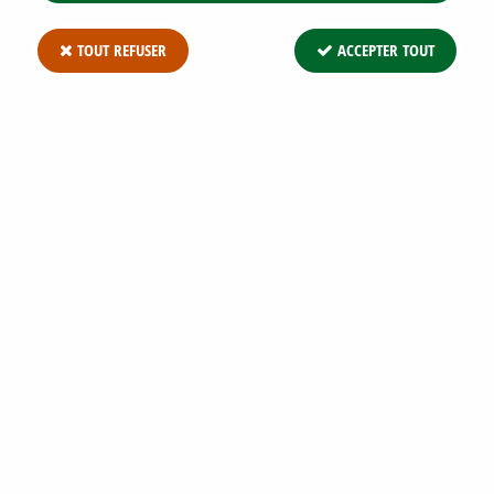
TOUT REFUSER
ACCEPTER TOUT
CHAMAECYPARIS LAWSONIANA 'PEARLY
SWIRLS' : TAILLE 20/30 CM - POT DE 2/3
LITRES