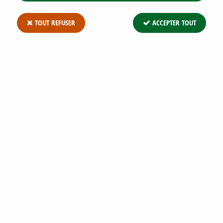
TOUT REFUSER
ACCEPTER TOUT
CHARMILLE : TAILLE 40/60 CM -
RACINES NUES - CHARME COMMUN /
CARPINUS BETULUS