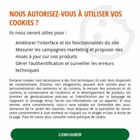
Service client disponible au 02 35 32 79 32 – Du mardi au
samedi de 9h30 à 12h et de 14h30 à 18h
NOUS AUTORISEZ-VOUS À UTILISER VOS
COOKIES ?
0
Ils nous seront utiles pour :
Améliorer l'interface et les fonctionnalités du site
Accueil
>
Jardins d'ornement
>
Plantes de haies
>
Mesurer les campagnes marketing et proposer des
Plantes de haie à feuillage marcescent
>
mises à jour sur nos produits
Charmille / Charme / Charme commun / Carpinus betulus
>
Charmille :
taille 40/60 cm - Racines nues - Charme commun / Carpinus betulus
Gérer l'authentification et surveiller les erreurs
techniques
Certains cookies sont nécessaires à des fins techniques, ils sont donc dispensés
de consentement. D'autres, non obligatoires, peuvent être utilisés pour la
personnalisation des annonces et du contenu, la mesure des annonces et du
contenu, la connaissance de l'audience et le développement de produits, les
données de géolocalisation précises et l'identification par le balayage de
l'appareil, le stockage et/ou l'accès aux informations sur un appareil. Si vous
donnez votre consentement, celui-ci sera valable sur l’ensemble des sous-
domaines de Le Jardin des Gazelles. Vous disposez de la possibilité de retirer
votre consentement à tout moment en cliquant sur le widget en bas à droite de
la page. Pour en savoir plus, consulter notre politique de cookie.
CONFIGURER