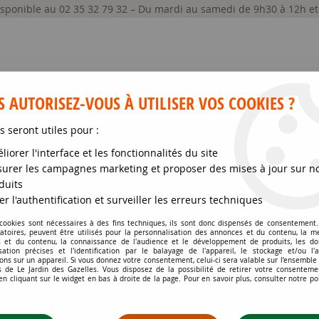
disponible au 02 35 32 79 32 – Du mardi au samedi de 9h30 à 12h e
 AUTORISEZ-VOUS À UTILISER VOS COOKIES ?
s seront utiles pour :
liorer l'interface et les fonctionnalités du site
GRAINES ET SEMENCES
MATÉRIELS
SOIN DE
urer les campagnes marketing et proposer des mises à jour sur n
duits
e à feuillage marcescent
>
Charmille / Charme / Charme commun / 
er l'authentification et surveiller les erreurs techniques
 cookies sont nécessaires à des fins techniques, ils sont donc dispensés de consentement. 
gatoires, peuvent être utilisés pour la personnalisation des annonces et du contenu, la m
 et du contenu, la connaissance de l'audience et le développement de produits, les d
isation précises et l'identification par le balayage de l'appareil, le stockage et/ou l'
CHARMILLE : TAILLE
ons sur un appareil. Si vous donnez votre consentement, celui-ci sera valable sur l’ensemble
 de Le Jardin des Gazelles. Vous disposez de la possibilité de retirer votre consenteme
COMMUN / CARPINU
 cliquant sur le widget en bas à droite de la page. Pour en savoir plus, consulter notre po
Soyez le premier à donner votr