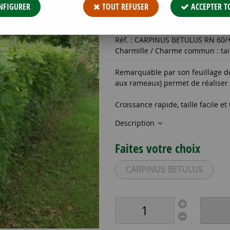
NFIGURER
TOUT REFUSER
ACCEPTER T
1
,
85
€
TTC
Réf. :
CARPINUS BETULUS RN 60/
Charmille / Charme commun : tai
Remarquable par son feuillage den
aux rameaux) permet de réaliser d
Croissance rapide, taille facile et 
Description
Faites votre choix
CARPINUS BETULUS