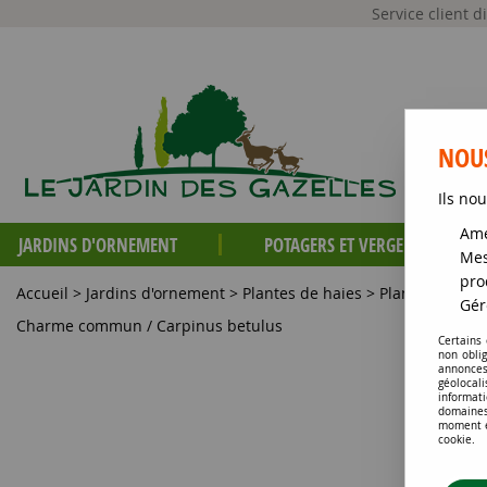
Service client 
NOUS
Ils nou
Amé
JARDINS D'ORNEMENT
POTAGERS ET VERGERS
Mes
pro
Accueil
>
Jardins d'ornement
>
Plantes de haies
>
Plantes de hai
Gér
Charme commun / Carpinus betulus
Certains
non obli
annonces
géolocal
informati
domaines
moment en
cookie.