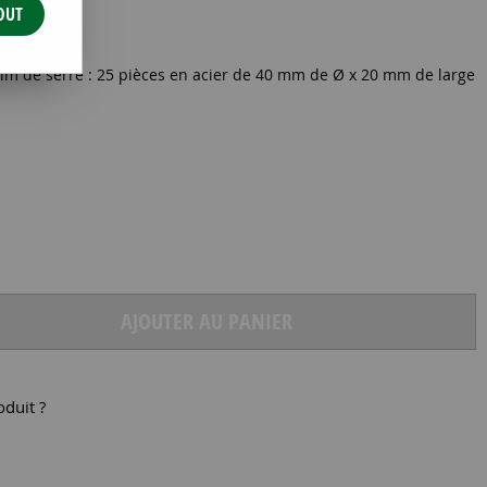
OUT
film de serre : 25 pièces en acier de 40 mm de Ø x 20 mm de large
AJOUTER AU PANIER
oduit ?