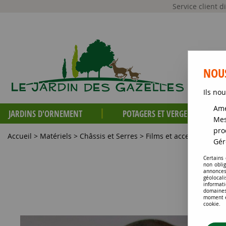
Service client 
NOUS
Ils nou
Amé
JARDINS D'ORNEMENT
POTAGERS ET VERGERS
Mes
pro
Accueil
>
Matériels
>
Châssis et Serres
>
Films et accessoires po
Gér
Certains
non obli
annonces
géolocal
informati
domaines
moment en
cookie.