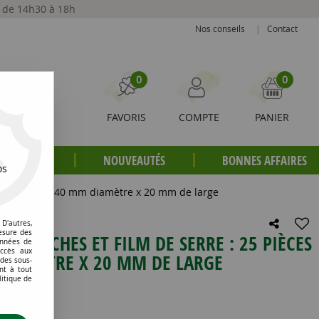
t de 14h30 à 18h
Nos conseils
|
Contact
0
0
FAVORIS
COMPTE
PANIER
S PLANTES
NOUVEAUTÉS
BONNES AFFAIRES
os
es en acier de 40 mm diamètre x 20 mm de large
D'autres,
esure des
OUR BÂCHES ET FILM DE SERRE : 25 PIÈCES
onnées de
accès aux
 DIAMÈTRE X 20 MM DE LARGE
 des sous-
nt à tout
litique de
e avis !