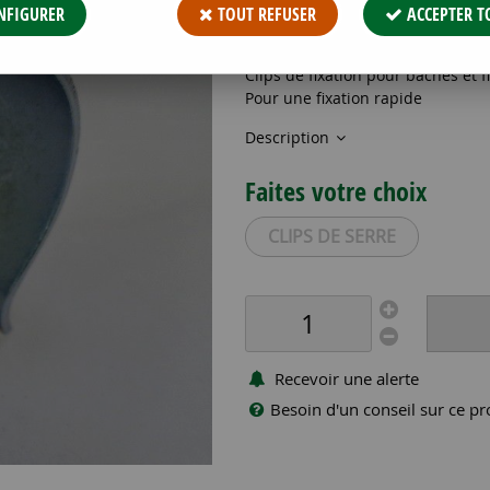
12
,
49
€
TTC
NFIGURER
TOUT REFUSER
ACCEPTER T
Réf. :
CLIPS SERRE 25P 40D 20L
Clips de fixation pour bâches et 
Pour une fixation rapide
Description
Faites votre choix
CLIPS DE SERRE
Recevoir une alerte
Besoin d'un conseil sur ce pr