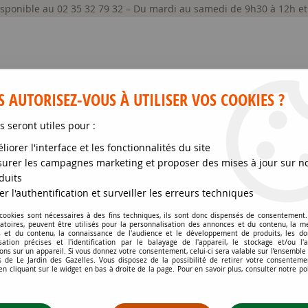
disponible au 02 35 32 79 32 – Du mardi au samedi de 9h30 à 12h e
 AUTORISEZ-VOUS À UTILISER VOS COOKIES ?
s seront utiles pour :
liorer l'interface et les fonctionnalités du site
GRAINES ET SEMENCES
MATÉRIELS
SOIN DE
urer les campagnes marketing et proposer des mises à jour sur n
duits
ur serre
>
Clips de fixation pour bâches et film de serre : 25 pièc
er l'authentification et surveiller les erreurs techniques
 cookies sont nécessaires à des fins techniques, ils sont donc dispensés de consentement. 
gatoires, peuvent être utilisés pour la personnalisation des annonces et du contenu, la m
CLIPS DE FIXATION P
 et du contenu, la connaissance de l'audience et le développement de produits, les d
isation précises et l'identification par le balayage de l'appareil, le stockage et/ou l'
EN ACIER DE 40 MM
ons sur un appareil. Si vous donnez votre consentement, celui-ci sera valable sur l’ensemble
 de Le Jardin des Gazelles. Vous disposez de la possibilité de retirer votre consenteme
 cliquant sur le widget en bas à droite de la page. Pour en savoir plus, consulter notre po
Soyez le premier à donner votr