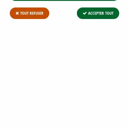
TOUT REFUSER
ACCEPTER TOUT
DELOSPERMA COOPERI / POURPIER
VIVACE : GODET 9X9 CM – 0,6 LITRE
Soyez le premier à donner votre avis !
2
,
99
€
TTC
Réf. :
DELOSPERMA COOPERI G9
Delosperma cooperi / Pourpier vivace : godet 9x9 cm – 0,6 litre