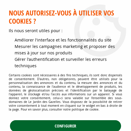
Service client disponible au 02 35 32 79 32 – Du mardi au
samedi de 9h30 à 12h et de 14h30 à 18h
NOUS AUTORISEZ-VOUS À UTILISER VOS
COOKIES ?
0
Ils nous seront utiles pour :
Améliorer l'interface et les fonctionnalités du site
Accueil
>
Jardins d'ornement
>
Couvre-sol - Plantes pour talus
>
Mesurer les campagnes marketing et proposer des
Delosperma cooperi / Pourpier vivace : godet 9x9 cm – 0,6 litre
mises à jour sur nos produits
Gérer l'authentification et surveiller les erreurs
techniques
Certains cookies sont nécessaires à des fins techniques, ils sont donc dispensés
de consentement. D'autres, non obligatoires, peuvent être utilisés pour la
personnalisation des annonces et du contenu, la mesure des annonces et du
contenu, la connaissance de l'audience et le développement de produits, les
données de géolocalisation précises et l'identification par le balayage de
l'appareil, le stockage et/ou l'accès aux informations sur un appareil. Si vous
donnez votre consentement, celui-ci sera valable sur l’ensemble des sous-
domaines de Le Jardin des Gazelles. Vous disposez de la possibilité de retirer
votre consentement à tout moment en cliquant sur le widget en bas à droite de
la page. Pour en savoir plus, consulter notre politique de cookie.
CONFIGURER