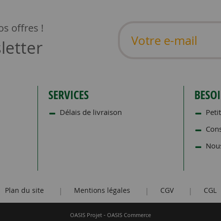
s offres !
letter
SERVICES
BESOI
Délais de livraison
Petit
Cons
Nous
Plan du site
Mentions légales
CGV
CGL
|
|
|
-
OASIS Projet
OASIS Commerce