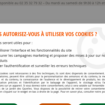
disponible au 02 35 32 79 32 – Du mardi au samedi de 9h30 à 12h e
 AUTORISEZ-VOUS À UTILISER VOS COOKIES ?
s seront utiles pour :
liorer l'interface et les fonctionnalités du site
GRAINES ET SEMENCES
MATÉRIELS
SOIN DE
urer les campagnes marketing et proposer des mises à jour sur n
duits
ntes
>
Cyprès de Leyland 2001 : Taille 60/+ cm - Pot de 3 litres
er l'authentification et surveiller les erreurs techniques
 cookies sont nécessaires à des fins techniques, ils sont donc dispensés de consentement. 
gatoires, peuvent être utilisés pour la personnalisation des annonces et du contenu, la m
CYPRÈS DE LEYLAND 2
 et du contenu, la connaissance de l'audience et le développement de produits, les d
isation précises et l'identification par le balayage de l'appareil, le stockage et/ou l'
ons sur un appareil. Si vous donnez votre consentement, celui-ci sera valable sur l’ensemble
Soyez le premier à donner votr
 de Le Jardin des Gazelles. Vous disposez de la possibilité de retirer votre consenteme
 cliquant sur le widget en bas à droite de la page. Pour en savoir plus, consulter notre po
6
,
99
€
TTC