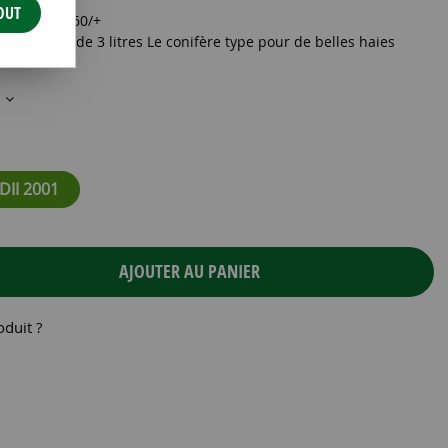
OUT
I 2001 C3 60/+
/+ cm - pot de 3 litres Le conifère type pour de belles haies
s
II 2001
AJOUTER AU PANIER
oduit ?