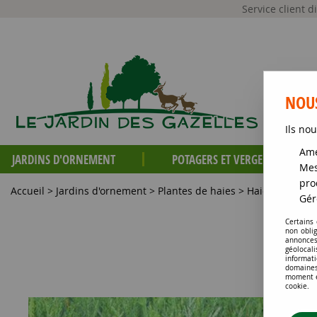
Service client 
NOUS
Ils nou
Amé
JARDINS D'ORNEMENT
POTAGERS ET VERGERS
Mes
pro
Accueil
>
Jardins d'ornement
>
Plantes de haies
>
Haies persista
Gér
Certains
non obli
annonces
géolocal
informati
domaines
moment en
cookie.