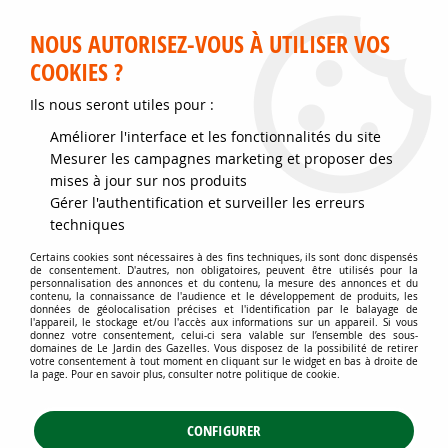
Service client disponible au 02 35 32 79 32 – Du mardi au
samedi de 9h30 à 12h et de 14h30 à 18h
NOUS AUTORISEZ-VOUS À UTILISER VOS
COOKIES ?
0
Ils nous seront utiles pour :
Améliorer l'interface et les fonctionnalités du site
Accueil
>
Jardins d'ornement
>
Plantes de haies
>
Haies persistantes
>
Mesurer les campagnes marketing et proposer des
Cyprès de Leyland * : Taille 150/+ cm
mises à jour sur nos produits
Gérer l'authentification et surveiller les erreurs
techniques
Certains cookies sont nécessaires à des fins techniques, ils sont donc dispensés
de consentement. D'autres, non obligatoires, peuvent être utilisés pour la
personnalisation des annonces et du contenu, la mesure des annonces et du
contenu, la connaissance de l'audience et le développement de produits, les
données de géolocalisation précises et l'identification par le balayage de
l'appareil, le stockage et/ou l'accès aux informations sur un appareil. Si vous
donnez votre consentement, celui-ci sera valable sur l’ensemble des sous-
domaines de Le Jardin des Gazelles. Vous disposez de la possibilité de retirer
votre consentement à tout moment en cliquant sur le widget en bas à droite de
la page. Pour en savoir plus, consulter notre politique de cookie.
CONFIGURER