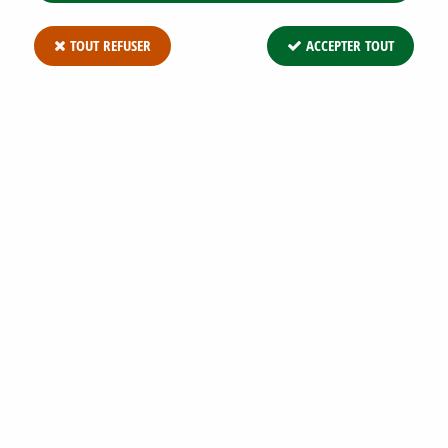
TOUT REFUSER
ACCEPTER TOUT
CYPRÈS DE LEYLAND * : TAILLE 150/+ CM
Soyez le premier à donner votre avis !
19
,
95
€
TTC
Réf. :
CUPRESSOCYPARIS LEYLANDII C3/5 150/+
Cyprès de Leyland
*
: taille 150/+ cm. Très utilisé pour des
haies occultantes de 2 à 3 mètres ainsi que des rideaux brise
vent.