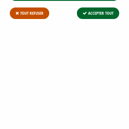
TOUT REFUSER
ACCEPTER TOUT
CYPRÈS DE LEYLAND : TAILLE 20/30 CM -
LOT DE 25 PIEDS - GODET 9X9 CM
Soyez le premier à donner votre avis !