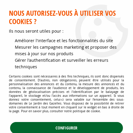
Service client disponible au 02 35 32 79 32 – Du mardi au
samedi de 9h30 à 12h et de 14h30 à 18h
NOUS AUTORISEZ-VOUS À UTILISER VOS
COOKIES ?
0
Ils nous seront utiles pour :
Améliorer l'interface et les fonctionnalités du site
Accueil
>
Jardins d'ornement
>
Plantes de haies
>
Haies persistantes
>
Mesurer les campagnes marketing et proposer des
Cyprès de Leyland : Taille 20/30 cm - Lot de 25 pieds - Godet 9x9 cm
mises à jour sur nos produits
Gérer l'authentification et surveiller les erreurs
techniques
Certains cookies sont nécessaires à des fins techniques, ils sont donc dispensés
de consentement. D'autres, non obligatoires, peuvent être utilisés pour la
personnalisation des annonces et du contenu, la mesure des annonces et du
contenu, la connaissance de l'audience et le développement de produits, les
données de géolocalisation précises et l'identification par le balayage de
l'appareil, le stockage et/ou l'accès aux informations sur un appareil. Si vous
donnez votre consentement, celui-ci sera valable sur l’ensemble des sous-
domaines de Le Jardin des Gazelles. Vous disposez de la possibilité de retirer
votre consentement à tout moment en cliquant sur le widget en bas à droite de
la page. Pour en savoir plus, consulter notre politique de cookie.
CONFIGURER