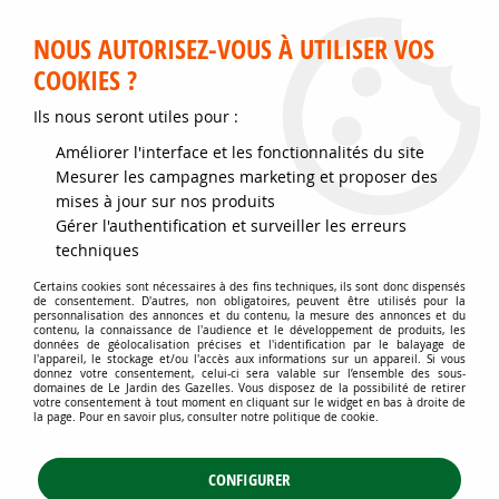
Service client disponible au 02 35 32 79 32 – Du mardi au
samedi de 9h30 à 12h et de 14h30 à 18h
NOUS AUTORISEZ-VOUS À UTILISER VOS
COOKIES ?
0
Ils nous seront utiles pour :
Améliorer l'interface et les fonctionnalités du site
Accueil
>
Soins des plantes
>
Engrais spécial plantes de haie
>
ENGRAIS
Mesurer les campagnes marketing et proposer des
HAIES IFS CONIFERES DCM : 3,5 KG
mises à jour sur nos produits
Gérer l'authentification et surveiller les erreurs
techniques
Certains cookies sont nécessaires à des fins techniques, ils sont donc dispensés
de consentement. D'autres, non obligatoires, peuvent être utilisés pour la
personnalisation des annonces et du contenu, la mesure des annonces et du
contenu, la connaissance de l'audience et le développement de produits, les
données de géolocalisation précises et l'identification par le balayage de
l'appareil, le stockage et/ou l'accès aux informations sur un appareil. Si vous
donnez votre consentement, celui-ci sera valable sur l’ensemble des sous-
domaines de Le Jardin des Gazelles. Vous disposez de la possibilité de retirer
votre consentement à tout moment en cliquant sur le widget en bas à droite de
la page. Pour en savoir plus, consulter notre politique de cookie.
CONFIGURER