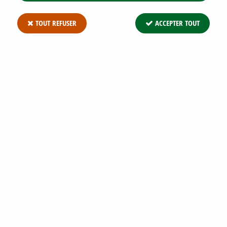
TOUT REFUSER
ACCEPTER TOUT
ENGRAIS HAIES IFS CONIFERES DCM : 3,5
KG
Soyez le premier à donner votre avis !
12
,
90
€
TTC
Réf. :
ENGRAIS HAIES IFS CONIFERES DCM : 3,5 KG
ENGRAIS HAIES IFS CONIFERES DCM : 3,5 KG Engrais DCM
Organique pour Haies, Ifs & Conifères Engrais organo-minéral