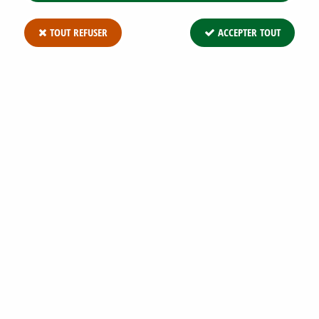
TOUT REFUSER
ACCEPTER TOUT
ENGRAIS JARDIN DCM 750 GR :
ARBUSTES, MASSIFS DE FLEURS
Soyez le premier à donner votre avis !
5
,
90
€
TTC
Réf. :
ENGRAIS JARDINS DCM 750
Engrais Jardin DCM : 750 gr Engrais organique NPK 7-7-10 Pour
tous les arbustes d'ornement, arbres, haies, fleurs, conifères,