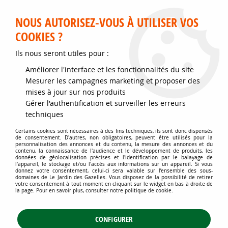
Service client disponible au 02 35 32 79 32 – Du mardi au
samedi de 9h30 à 12h et de 14h30 à 18h
NOUS AUTORISEZ-VOUS À UTILISER VOS
COOKIES ?
0
Ils nous seront utiles pour :
Améliorer l'interface et les fonctionnalités du site
Accueil
>
Soins des plantes
>
Engrais arbustes et plantes fleuries
>
Mesurer les campagnes marketing et proposer des
Engrais Jardin DCM 750 gr : arbustes, massifs de fleurs
mises à jour sur nos produits
Gérer l'authentification et surveiller les erreurs
techniques
Certains cookies sont nécessaires à des fins techniques, ils sont donc dispensés
de consentement. D'autres, non obligatoires, peuvent être utilisés pour la
personnalisation des annonces et du contenu, la mesure des annonces et du
contenu, la connaissance de l'audience et le développement de produits, les
données de géolocalisation précises et l'identification par le balayage de
l'appareil, le stockage et/ou l'accès aux informations sur un appareil. Si vous
donnez votre consentement, celui-ci sera valable sur l’ensemble des sous-
domaines de Le Jardin des Gazelles. Vous disposez de la possibilité de retirer
votre consentement à tout moment en cliquant sur le widget en bas à droite de
la page. Pour en savoir plus, consulter notre politique de cookie.
CONFIGURER