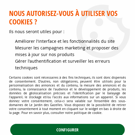
Service client disponible au 02 35 32 79 32 – Du mardi au
samedi de 9h30 à 12h et de 14h30 à 18h
NOUS AUTORISEZ-VOUS À UTILISER VOS
COOKIES ?
0
Ils nous seront utiles pour :
Améliorer l'interface et les fonctionnalités du site
Accueil
>
Jardins d'ornement
>
Plantes de haies
>
Mesurer les campagnes marketing et proposer des
Haies fleuries, libres et vives
>
Érable champêtre : lot de 25 pieds - taille
mises à jour sur nos produits
60/80 cm - Racines nues
Gérer l'authentification et surveiller les erreurs
techniques
Certains cookies sont nécessaires à des fins techniques, ils sont donc dispensés
de consentement. D'autres, non obligatoires, peuvent être utilisés pour la
personnalisation des annonces et du contenu, la mesure des annonces et du
contenu, la connaissance de l'audience et le développement de produits, les
données de géolocalisation précises et l'identification par le balayage de
l'appareil, le stockage et/ou l'accès aux informations sur un appareil. Si vous
donnez votre consentement, celui-ci sera valable sur l’ensemble des sous-
domaines de Le Jardin des Gazelles. Vous disposez de la possibilité de retirer
votre consentement à tout moment en cliquant sur le widget en bas à droite de
la page. Pour en savoir plus, consulter notre politique de cookie.
CONFIGURER