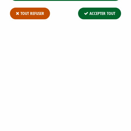
TOUT REFUSER
ACCEPTER TOUT
ÉRABLE CHAMPÊTRE : LOT DE 25 PIEDS -
TAILLE 60/80 CM - RACINES NUES
Soyez le premier à donner votre avis !