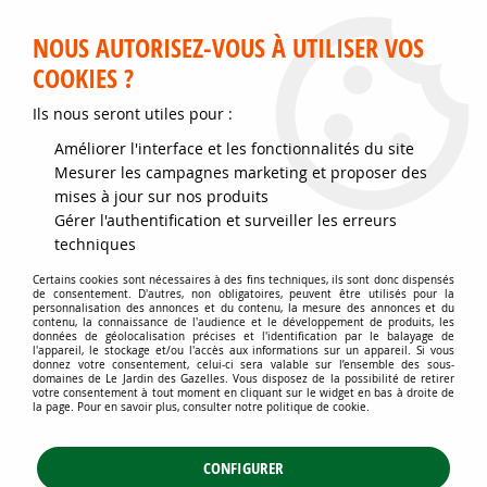
Service client disponible au 02 35 32 79 32 – Du mardi au
samedi de 9h30 à 12h et de 14h30 à 18h
NOUS AUTORISEZ-VOUS À UTILISER VOS
COOKIES ?
0
Ils nous seront utiles pour :
Améliorer l'interface et les fonctionnalités du site
Accueil
>
Jardins d'ornement
>
Plantes de haies
>
Haies basses
>
Mesurer les campagnes marketing et proposer des
Euonymus fortunei 'Minimus' : taille 5/10 cm - pot de 1,3 litres
mises à jour sur nos produits
Gérer l'authentification et surveiller les erreurs
techniques
Certains cookies sont nécessaires à des fins techniques, ils sont donc dispensés
de consentement. D'autres, non obligatoires, peuvent être utilisés pour la
personnalisation des annonces et du contenu, la mesure des annonces et du
contenu, la connaissance de l'audience et le développement de produits, les
données de géolocalisation précises et l'identification par le balayage de
l'appareil, le stockage et/ou l'accès aux informations sur un appareil. Si vous
donnez votre consentement, celui-ci sera valable sur l’ensemble des sous-
domaines de Le Jardin des Gazelles. Vous disposez de la possibilité de retirer
votre consentement à tout moment en cliquant sur le widget en bas à droite de
la page. Pour en savoir plus, consulter notre politique de cookie.
CONFIGURER