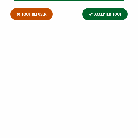
TOUT REFUSER
ACCEPTER TOUT
EUONYMUS FORTUNEI 'MINIMUS' :
TAILLE 5/10 CM - POT DE 1,3 LITRES
Soyez le premier à donner votre avis !
8
,
97
€
TTC
Réf. :
EUONYMUS FORTUNEI MINIMUS C1.3L 5/10
Euonymus fortunei 'Minimus' : taille 5/10 cm - pot de 1,3 litres