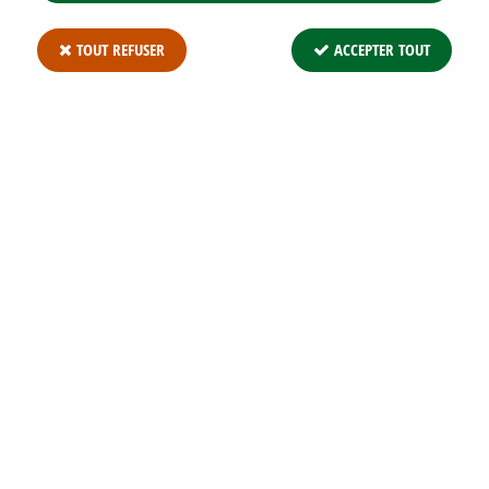
TOUT REFUSER
ACCEPTER TOUT
GENISTA PILOSA VANCOUVER GOLD :
TAILLE 20/30 CM - POT DE 2 LITRES
Soyez le premier à donner votre avis !