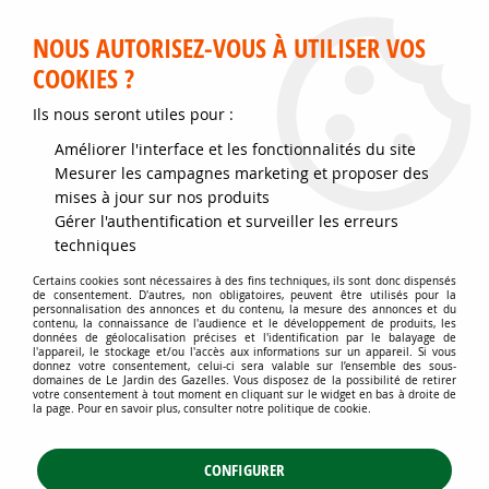
Service client disponible au 02 35 32 79 32 – Du mardi au
samedi de 9h30 à 12h et de 14h30 à 18h
NOUS AUTORISEZ-VOUS À UTILISER VOS
COOKIES ?
0
Ils nous seront utiles pour :
Améliorer l'interface et les fonctionnalités du site
Accueil
>
Jardins d'ornement
>
Couvre-sol - Plantes pour talus
>
Mesurer les campagnes marketing et proposer des
Couvre-sol à floraison ornementale
>
Genista Pilosa Vancouver Gold :
mises à jour sur nos produits
Taille 20/30 cm - Pot de 2 Litres
Gérer l'authentification et surveiller les erreurs
techniques
Certains cookies sont nécessaires à des fins techniques, ils sont donc dispensés
de consentement. D'autres, non obligatoires, peuvent être utilisés pour la
personnalisation des annonces et du contenu, la mesure des annonces et du
contenu, la connaissance de l'audience et le développement de produits, les
données de géolocalisation précises et l'identification par le balayage de
l'appareil, le stockage et/ou l'accès aux informations sur un appareil. Si vous
donnez votre consentement, celui-ci sera valable sur l’ensemble des sous-
domaines de Le Jardin des Gazelles. Vous disposez de la possibilité de retirer
votre consentement à tout moment en cliquant sur le widget en bas à droite de
la page. Pour en savoir plus, consulter notre politique de cookie.
CONFIGURER