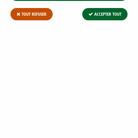
TOUT REFUSER
ACCEPTER TOUT
GERANIUM HIMALAYENSE - GÉRANIUM
DE L'HIMALAYA : GODET DE 9X9 CM - 0,6
LITRE