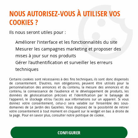
Service client disponible au 02 35 32 79 32 – Du mardi au
samedi de 9h30 à 12h et de 14h30 à 18h
NOUS AUTORISEZ-VOUS À UTILISER VOS
COOKIES ?
0
Ils nous seront utiles pour :
Améliorer l'interface et les fonctionnalités du site
Accueil
>
Jardins d'ornement
>
Couvre-sol - Plantes pour talus
>
Mesurer les campagnes marketing et proposer des
Couvre-sol à floraison ornementale
>
Geranium Himalayense -
mises à jour sur nos produits
Géranium de l'Himalaya : godet de 9x9 cm - 0,6 litre
Gérer l'authentification et surveiller les erreurs
techniques
Certains cookies sont nécessaires à des fins techniques, ils sont donc dispensés
de consentement. D'autres, non obligatoires, peuvent être utilisés pour la
personnalisation des annonces et du contenu, la mesure des annonces et du
contenu, la connaissance de l'audience et le développement de produits, les
données de géolocalisation précises et l'identification par le balayage de
l'appareil, le stockage et/ou l'accès aux informations sur un appareil. Si vous
donnez votre consentement, celui-ci sera valable sur l’ensemble des sous-
domaines de Le Jardin des Gazelles. Vous disposez de la possibilité de retirer
votre consentement à tout moment en cliquant sur le widget en bas à droite de
la page. Pour en savoir plus, consulter notre politique de cookie.
CONFIGURER