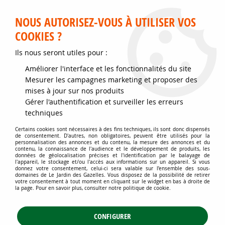
Service client disponible au 02 35 32 79 32 – Du mardi au
samedi de 9h30 à 12h et de 14h30 à 18h
NOUS AUTORISEZ-VOUS À UTILISER VOS
COOKIES ?
0
Ils nous seront utiles pour :
Améliorer l'interface et les fonctionnalités du site
Accueil
>
Graines et semences
>
Graines de Fleurs
>
Mesurer les campagnes marketing et proposer des
Mélanges de fleurs decoratives
>
Boîte - Jachères Fleuries - 100 m²
mises à jour sur nos produits
Boîte - Jachères Fleuries - 100 m²
Gérer l'authentification et surveiller les erreurs
techniques
Certains cookies sont nécessaires à des fins techniques, ils sont donc dispensés
de consentement. D'autres, non obligatoires, peuvent être utilisés pour la
personnalisation des annonces et du contenu, la mesure des annonces et du
contenu, la connaissance de l'audience et le développement de produits, les
TRIER & FILTRER
données de géolocalisation précises et l'identification par le balayage de
l'appareil, le stockage et/ou l'accès aux informations sur un appareil. Si vous
donnez votre consentement, celui-ci sera valable sur l’ensemble des sous-
domaines de Le Jardin des Gazelles. Vous disposez de la possibilité de retirer
votre consentement à tout moment en cliquant sur le widget en bas à droite de
la page. Pour en savoir plus, consulter notre politique de cookie.
5 articles sur
5
CONFIGURER