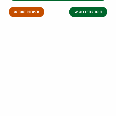
TOUT REFUSER
ACCEPTER TOUT
Mélanges de Fleurs Spécial JACHÈRE Campagne en
Fleurs : 100 m²
20,74 €