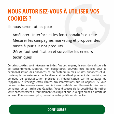
Service client disponible au 02 35 32 79 32 – Du mardi au
samedi de 9h30 à 12h et de 14h30 à 18h
NOUS AUTORISEZ-VOUS À UTILISER VOS
COOKIES ?
0
Ils nous seront utiles pour :
Améliorer l'interface et les fonctionnalités du site
Accueil
>
Graines et semences
>
Graines de Fleurs
>
Mesurer les campagnes marketing et proposer des
Mélanges de fleurs pour la biodiversité
>
mises à jour sur nos produits
Boîte 25 m² - Protection du jardin et potager
Gérer l'authentification et surveiller les erreurs
Boîte 25 m² - Protection du jardin
techniques
et potager
Certains cookies sont nécessaires à des fins techniques, ils sont donc dispensés
de consentement. D'autres, non obligatoires, peuvent être utilisés pour la
personnalisation des annonces et du contenu, la mesure des annonces et du
contenu, la connaissance de l'audience et le développement de produits, les
données de géolocalisation précises et l'identification par le balayage de
l'appareil, le stockage et/ou l'accès aux informations sur un appareil. Si vous
donnez votre consentement, celui-ci sera valable sur l’ensemble des sous-
domaines de Le Jardin des Gazelles. Vous disposez de la possibilité de retirer
TRIER & FILTRER
votre consentement à tout moment en cliquant sur le widget en bas à droite de
la page. Pour en savoir plus, consulter notre politique de cookie.
CONFIGURER
1 article sur
1