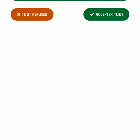
TOUT REFUSER
ACCEPTER TOUT
Mélanges de Fleurs utiles pour limiter les LIMACES :
pour 25 m²
15,77 €
1 article sur
1