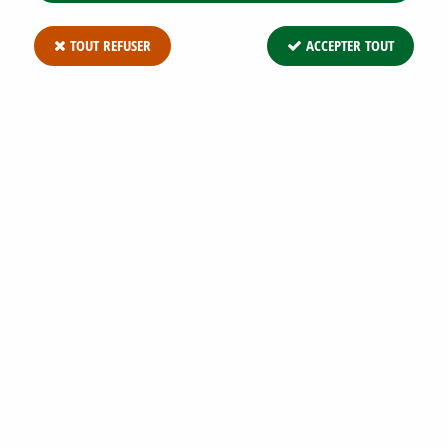
TOUT REFUSER
ACCEPTER TOUT
GROSEILLIER À FLEURS 'KING EDWARD
VII' : TAILLE 40/60 CM - RACINE NUES
Soyez le premier à donner votre avis !