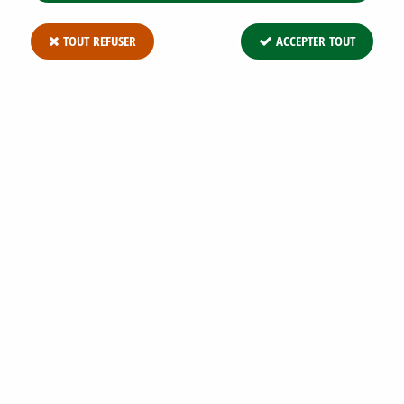
TOUT REFUSER
ACCEPTER TOUT
KIT HAIE CHAMPÊTRE : 26 PLANTS -
TAILLE 40/60 CM - RACINES NUES
Soyez le premier à donner votre avis !
67
,
50
€
TTC
Réf. :
KIT CHAMPETRE 26P R/N 40/+