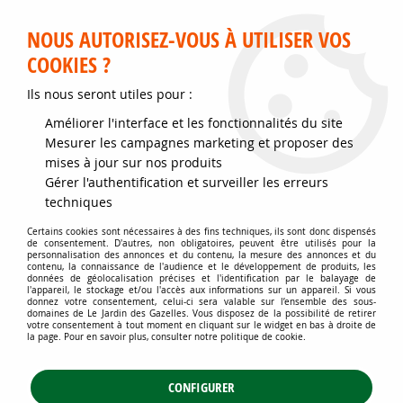
Service client disponible au 02 35 32 79 32 – Du mardi au
samedi de 9h30 à 12h et de 14h30 à 18h
NOUS AUTORISEZ-VOUS À UTILISER VOS
COOKIES ?
0
Ils nous seront utiles pour :
Améliorer l'interface et les fonctionnalités du site
Accueil
>
Jardins d'ornement
>
Plantes de haies
>
Mesurer les campagnes marketing et proposer des
Nos kits de plantes et d'arbustes de haies
>
mises à jour sur nos produits
Kits de plantes de haies en racine nues
>
Kit haie champêtre : 26 plants
- taille 40/60 cm - Racines Nues
Gérer l'authentification et surveiller les erreurs
techniques
Certains cookies sont nécessaires à des fins techniques, ils sont donc dispensés
de consentement. D'autres, non obligatoires, peuvent être utilisés pour la
personnalisation des annonces et du contenu, la mesure des annonces et du
contenu, la connaissance de l'audience et le développement de produits, les
données de géolocalisation précises et l'identification par le balayage de
l'appareil, le stockage et/ou l'accès aux informations sur un appareil. Si vous
donnez votre consentement, celui-ci sera valable sur l’ensemble des sous-
domaines de Le Jardin des Gazelles. Vous disposez de la possibilité de retirer
votre consentement à tout moment en cliquant sur le widget en bas à droite de
la page. Pour en savoir plus, consulter notre politique de cookie.
CONFIGURER