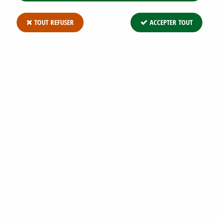
TOUT REFUSER
ACCEPTER TOUT
KIWI AUTOFERTILE BOSKOOP : TAILLE
30/50 CM - POT DE 2 LITRES
Soyez le premier à donner votre avis !
14
,
57
€
TTC
Réf. :
ACTINIDIA D BOSKOOP C2 30/+
Kiwi autofertile Boskoop : 30/50 cm - pot de 2 litres C'est une