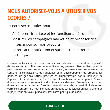
Service client disponible au 02 35 32 79 32 – Du mardi au
samedi de 9h30 à 12h et de 14h30 à 18h
NOUS AUTORISEZ-VOUS À UTILISER VOS
COOKIES ?
0
Ils nous seront utiles pour :
Améliorer l'interface et les fonctionnalités du site
Accueil
>
Jardins d'ornement
>
Plantes grimpantes
>
Mesurer les campagnes marketing et proposer des
Plantes grimpantes diverses
>
Kiwi autofertile Boskoop : Taille 30/50
mises à jour sur nos produits
cm - Pot de 2 litres
Gérer l'authentification et surveiller les erreurs
techniques
Certains cookies sont nécessaires à des fins techniques, ils sont donc dispensés
de consentement. D'autres, non obligatoires, peuvent être utilisés pour la
personnalisation des annonces et du contenu, la mesure des annonces et du
contenu, la connaissance de l'audience et le développement de produits, les
données de géolocalisation précises et l'identification par le balayage de
l'appareil, le stockage et/ou l'accès aux informations sur un appareil. Si vous
donnez votre consentement, celui-ci sera valable sur l’ensemble des sous-
domaines de Le Jardin des Gazelles. Vous disposez de la possibilité de retirer
votre consentement à tout moment en cliquant sur le widget en bas à droite de
la page. Pour en savoir plus, consulter notre politique de cookie.
CONFIGURER