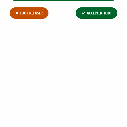
TOUT REFUSER
ACCEPTER TOUT
LIERRE COMMUN 'GOLDCHILD' : TAILLE
20/30 CM - GODET 9X9 CM
Soyez le premier à donner votre avis !
1
,
89
€
TTC
Réf. :
HEDERA HELIX GOLDCHILD G9 20/+
Lierre commun 'Goldchild' : taille 20/30 cm - Godet 9x9 cm