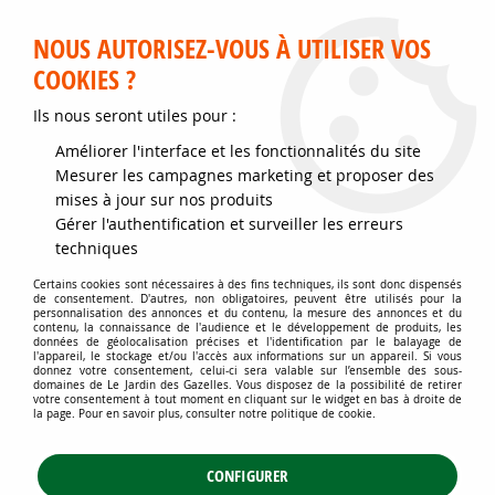
Service client disponible au 02 35 32 79 32 – Du mardi au
samedi de 9h30 à 12h et de 14h30 à 18h
NOUS AUTORISEZ-VOUS À UTILISER VOS
COOKIES ?
0
Ils nous seront utiles pour :
Améliorer l'interface et les fonctionnalités du site
Accueil
>
Jardins d'ornement
>
Couvre-sol - Plantes pour talus
>
Mesurer les campagnes marketing et proposer des
Couvre-sol rampant
>
Lierre commun 'Goldchild' : Taille 20/30 cm -
mises à jour sur nos produits
Godet 9x9 cm
Gérer l'authentification et surveiller les erreurs
techniques
Certains cookies sont nécessaires à des fins techniques, ils sont donc dispensés
de consentement. D'autres, non obligatoires, peuvent être utilisés pour la
personnalisation des annonces et du contenu, la mesure des annonces et du
contenu, la connaissance de l'audience et le développement de produits, les
données de géolocalisation précises et l'identification par le balayage de
l'appareil, le stockage et/ou l'accès aux informations sur un appareil. Si vous
donnez votre consentement, celui-ci sera valable sur l’ensemble des sous-
domaines de Le Jardin des Gazelles. Vous disposez de la possibilité de retirer
votre consentement à tout moment en cliquant sur le widget en bas à droite de
la page. Pour en savoir plus, consulter notre politique de cookie.
CONFIGURER