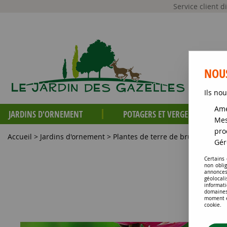
Service client 
NOUS
Ils nou
Amé
JARDINS D'ORNEMENT
POTAGERS ET VERGERS
Mes
pro
Accueil
>
Jardins d'ornement
>
Plantes de terre de bruyère
>
Mag
Gér
Certains
non obli
annonces
géolocal
informati
domaines
moment en
cookie.