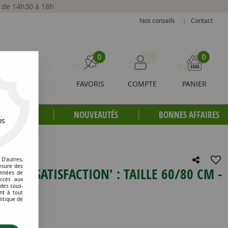
t de 14h30 à 18h
Nos conseils
|
Contact
0
0
FAVORIS
COMPTE
PANIER
S PLANTES
NOUVEAUTÉS
BONNES AFFAIRES
os
 de 5 litres
D'autres,
esure des
NA 'SATISFACTION' : TAILLE 60/80 CM -
onnées de
accès aux
 des sous-
nt à tout
litique de
e avis !