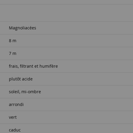
Magnoliacées
8 m
7 m
frais, filtrant et humifère
plutôt acide
soleil, mi-ombre
arrondi
vert
caduc