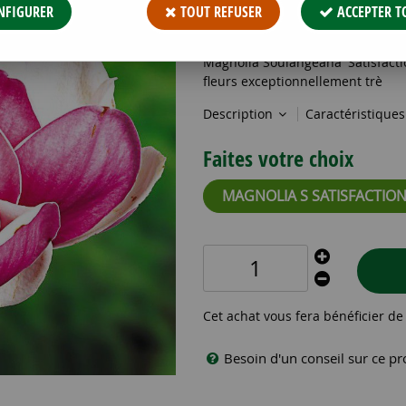
49
,
90
€
TTC
NFIGURER
TOUT REFUSER
ACCEPTER T
Réf. :
MAGNOLIA S SATISFACTION 
Magnolia Soulangeana 'Satisfactio
fleurs exceptionnellement trè
Description
Caractéristique
Faites votre choix
MAGNOLIA S SATISFACTIO
Cet achat vous fera bénéficier d
Besoin d'un conseil sur ce pr