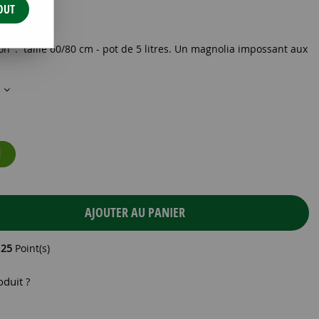
OUT
C5 60/+
n' : taille 60/80 cm - pot de 5 litres. Un magnolia impossant aux
s
N
AJOUTER AU PANIER
e
25
Point(s)
oduit ?