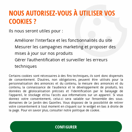
Service client disponible au 02 35 32 79 32 – Du mardi au
samedi de 9h30 à 12h et de 14h30 à 18h
NOUS AUTORISEZ-VOUS À UTILISER VOS
COOKIES ?
0
Ils nous seront utiles pour :
Améliorer l'interface et les fonctionnalités du site
Accueil
>
Matériels
>
Fournitures et accessoires de Jardin
>
Mesurer les campagnes marketing et proposer des
Outils, équipement du jardinier
mises à jour sur nos produits
Outils, équipement du jardinier
Gérer l'authentification et surveiller les erreurs
techniques
Certains cookies sont nécessaires à des fins techniques, ils sont donc dispensés
de consentement. D'autres, non obligatoires, peuvent être utilisés pour la
personnalisation des annonces et du contenu, la mesure des annonces et du
contenu, la connaissance de l'audience et le développement de produits, les
TRIER & FILTRER
données de géolocalisation précises et l'identification par le balayage de
l'appareil, le stockage et/ou l'accès aux informations sur un appareil. Si vous
donnez votre consentement, celui-ci sera valable sur l’ensemble des sous-
domaines de Le Jardin des Gazelles. Vous disposez de la possibilité de retirer
votre consentement à tout moment en cliquant sur le widget en bas à droite de
la page. Pour en savoir plus, consulter notre politique de cookie.
17 articles sur
17
CONFIGURER