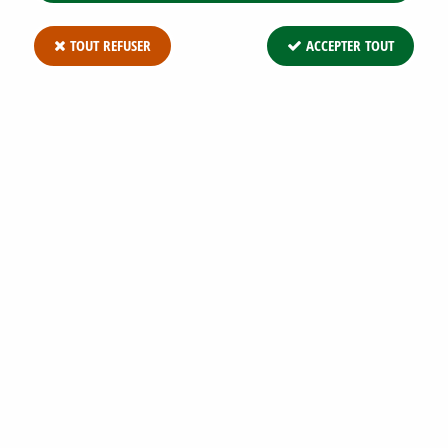
TOUT REFUSER
ACCEPTER TOUT
Plantoir à bulbes acier chromé DEPYPERE
4,99 €