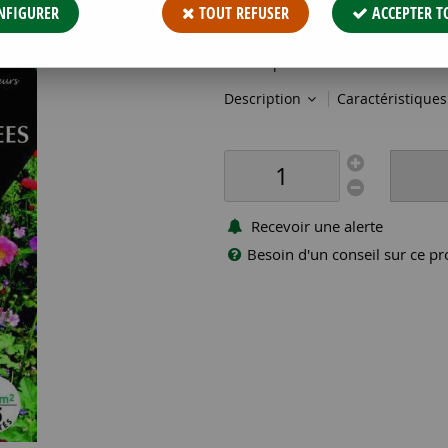
NFIGURER
TOUT REFUSER
ACCEPTER T
Réf. :
PFRF08705
Des mélanges de fleurs pour me
fleurs spécialement cr&
Description
Caractéristique
Recevoir une alerte
Besoin d'un conseil sur ce pr