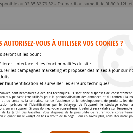
disponible au 02 35 32 79 32 – Du mardi au samedi de 9h30 à 12h e
 AUTORISEZ-VOUS À UTILISER VOS COOKIES ?
s seront utiles pour :
liorer l'interface et les fonctionnalités du site
GRAINES ET SEMENCES
MATÉRIELS
SOIN DE
urer les campagnes marketing et proposer des mises à jour sur n
duits
 fleurs decoratives
>
Boîte - Jardin Fleuris - 25 m²
>
Mélanges de f
er l'authentification et surveiller les erreurs techniques
 cookies sont nécessaires à des fins techniques, ils sont donc dispensés de consentement. 
gatoires, peuvent être utilisés pour la personnalisation des annonces et du contenu, la m
MÉLANGES DE FLEUR
 et du contenu, la connaissance de l'audience et le développement de produits, les d
isation précises et l'identification par le balayage de l'appareil, le stockage et/ou l'
ons sur un appareil. Si vous donnez votre consentement, celui-ci sera valable sur l’ensemble
Soyez le premier à donner votr
 de Le Jardin des Gazelles. Vous disposez de la possibilité de retirer votre consenteme
 cliquant sur le widget en bas à droite de la page. Pour en savoir plus, consulter notre po
15
,
77
€
TTC