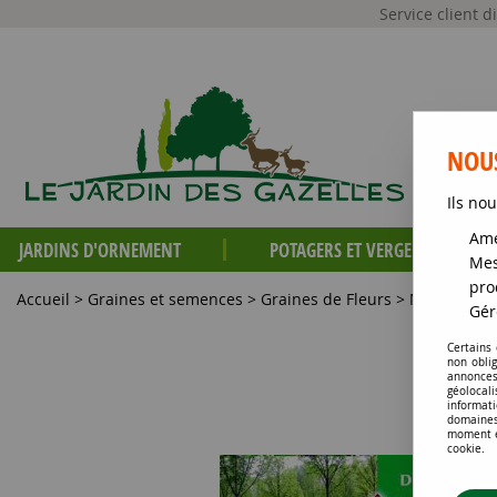
Service client 
NOUS
Ils nou
Amé
JARDINS D'ORNEMENT
POTAGERS ET VERGERS
Mes
pro
Accueil
>
Graines et semences
>
Graines de Fleurs
>
Mélanges de
Gér
Certains
non obli
annonces
géolocal
informati
domaines
moment en
cookie.