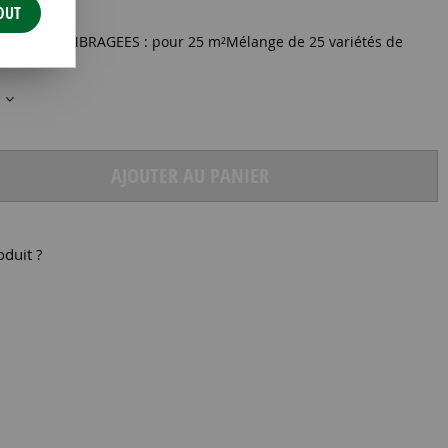
OUT
s ZONES OMBRAGEES : pour 25 m²Mélange de 25 variétés de
s
AJOUTER AU PANIER
oduit ?