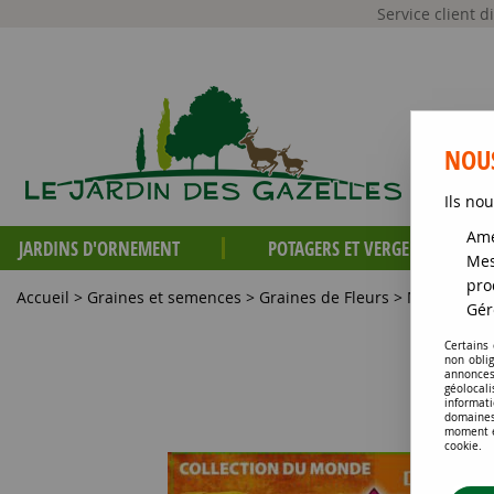
Service client 
NOUS
Ils nou
Amé
JARDINS D'ORNEMENT
POTAGERS ET VERGERS
Mes
pro
Accueil
>
Graines et semences
>
Graines de Fleurs
>
Mélanges de
Gér
Certains
non obli
annonces
géolocal
informati
domaines
moment en
cookie.