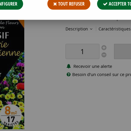
NFIGURER
TOUT REFUSER
ACCEPTER T
Réf. :
PFRE08801
Des mélanges de fleurs pour mon 
vous rendre en Californie pour a
Description
Caractéristique
Recevoir une alerte
Besoin d'un conseil sur ce pr