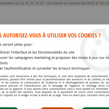
disponible au 02 35 32 79 32 – Du mardi au samedi de 9h30 à 12h e
 AUTORISEZ-VOUS À UTILISER VOS COOKIES ?
s seront utiles pour :
liorer l'interface et les fonctionnalités du site
GRAINES ET SEMENCES
MATÉRIELS
SOIN DE
urer les campagnes marketing et proposer des mises à jour sur n
duits
 fleurs decoratives
>
Boîte - Massifs Fleuris - 8 m²
>
Mélanges MASS
er l'authentification et surveiller les erreurs techniques
 cookies sont nécessaires à des fins techniques, ils sont donc dispensés de consentement. 
gatoires, peuvent être utilisés pour la personnalisation des annonces et du contenu, la m
MÉLANGES MASSIF PR
 et du contenu, la connaissance de l'audience et le développement de produits, les d
isation précises et l'identification par le balayage de l'appareil, le stockage et/ou l'
ons sur un appareil. Si vous donnez votre consentement, celui-ci sera valable sur l’ensemble
Soyez le premier à donner votr
 de Le Jardin des Gazelles. Vous disposez de la possibilité de retirer votre consenteme
 cliquant sur le widget en bas à droite de la page. Pour en savoir plus, consulter notre po
9
,
38
€
TTC