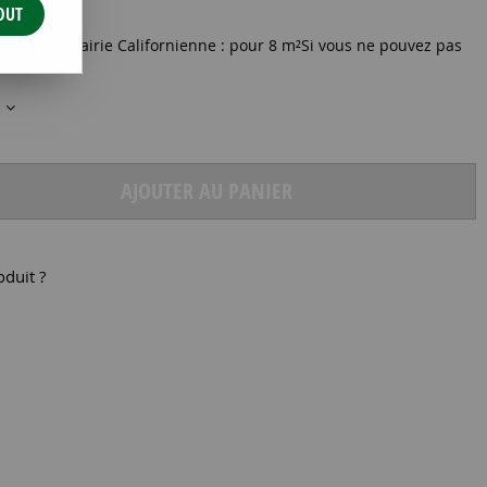
OUT
MASSIF Prairie Californienne : pour 8 m²Si vous ne pouvez pas
dmirer ces
s
AJOUTER AU PANIER
oduit ?