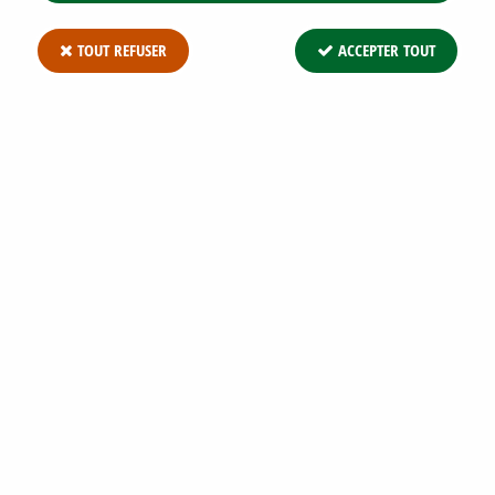
TOUT REFUSER
ACCEPTER TOUT
ORME CHAMPÊTRE : TAILLE 60/90 CM -
RACINES NUES
Soyez le premier à donner votre avis !