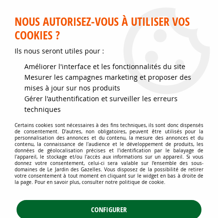
Service client disponible au 02 35 32 79 32 – Du mardi au
samedi de 9h30 à 12h et de 14h30 à 18h
NOUS AUTORISEZ-VOUS À UTILISER VOS
COOKIES ?
0
Ils nous seront utiles pour :
Améliorer l'interface et les fonctionnalités du site
Accueil
>
Jardins d'ornement
>
Arbres
>
Mesurer les campagnes marketing et proposer des
Arbres de grand développement
>
Orme champêtre : Taille 60/90 cm -
mises à jour sur nos produits
Racines nues
Gérer l'authentification et surveiller les erreurs
techniques
Certains cookies sont nécessaires à des fins techniques, ils sont donc dispensés
de consentement. D'autres, non obligatoires, peuvent être utilisés pour la
personnalisation des annonces et du contenu, la mesure des annonces et du
contenu, la connaissance de l'audience et le développement de produits, les
données de géolocalisation précises et l'identification par le balayage de
l'appareil, le stockage et/ou l'accès aux informations sur un appareil. Si vous
donnez votre consentement, celui-ci sera valable sur l’ensemble des sous-
domaines de Le Jardin des Gazelles. Vous disposez de la possibilité de retirer
votre consentement à tout moment en cliquant sur le widget en bas à droite de
la page. Pour en savoir plus, consulter notre politique de cookie.
CONFIGURER