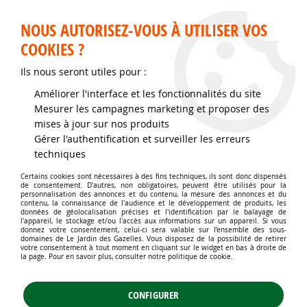
Service client disponible au 02 35 32 79 32 – Du mardi au
samedi de 9h30 à 12h et de 14h30 à 18h
NOUS AUTORISEZ-VOUS À UTILISER VOS
COOKIES ?
0
Ils nous seront utiles pour :
Améliorer l'interface et les fonctionnalités du site
Accueil
>
Jardins d'ornement
>
Arbres
>
Mesurer les campagnes marketing et proposer des
Arbres de grand développement
>
Peuplier noir d'Italie : taille 100/+
mises à jour sur nos produits
cm - Racines Nues
Gérer l'authentification et surveiller les erreurs
techniques
Certains cookies sont nécessaires à des fins techniques, ils sont donc dispensés
de consentement. D'autres, non obligatoires, peuvent être utilisés pour la
personnalisation des annonces et du contenu, la mesure des annonces et du
contenu, la connaissance de l'audience et le développement de produits, les
données de géolocalisation précises et l'identification par le balayage de
l'appareil, le stockage et/ou l'accès aux informations sur un appareil. Si vous
donnez votre consentement, celui-ci sera valable sur l’ensemble des sous-
domaines de Le Jardin des Gazelles. Vous disposez de la possibilité de retirer
votre consentement à tout moment en cliquant sur le widget en bas à droite de
la page. Pour en savoir plus, consulter notre politique de cookie.
CONFIGURER