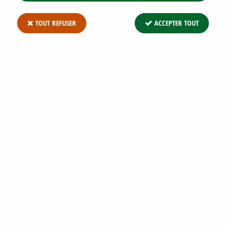
TOUT REFUSER
ACCEPTER TOUT
PEUPLIER NOIR D'ITALIE : TAILLE 100/+
CM - RACINES NUES
Soyez le premier à donner votre avis !
6
,
90
€
TTC
Réf. :
POPULUS NIGRA ITALICA RN 100/+
Peuplier noir d'Italie : taille 100/+ cm - Racines Nues