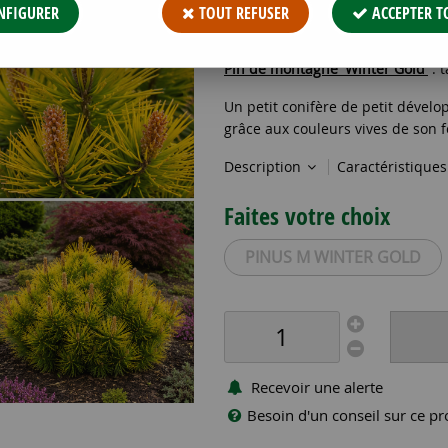
24
,
89
€
TTC
NFIGURER
TOUT REFUSER
ACCEPTER T
Réf. :
PINUS M WINTER GOLD C2,5
Pin de montagne 'Winter Gold'
: t
Un petit conifère de petit dévelop
grâce aux couleurs vives de son fe
Description
Caractéristique
Faites votre choix
PINUS M WINTER GOLD
Recevoir une alerte
Besoin d'un conseil sur ce pr