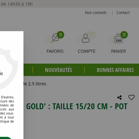
t de 14h30 à 18h
Nos conseils
|
Contact
0
0
FAVORIS
COMPTE
PANIER
S PLANTES
NOUVEAUTÉS
BONNES AFFAIRES
os
0 cm - Pot de 2.5 litres
D'autres,
esure des
INTER GOLD' : TAILLE 15/20 CM - POT
onnées de
accès aux
 des sous-
nt à tout
litique de
e avis !