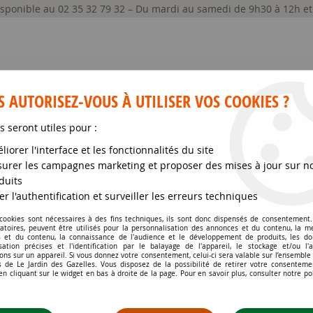
disponible au 02 35 32 79 32 – Du mardi au samedi de 9h30 à 12h e
 AUTORISEZ-VOUS À UTILISER VOS COOKIES ?
s seront utiles pour :
liorer l'interface et les fonctionnalités du site
GRAINES ET SEMENCES
MATÉRIELS
SOIN DE
urer les campagnes marketing et proposer des mises à jour sur n
duits
 faible développement
>
Pin de montagne 'Winter Gold' : Taille 15/2
er l'authentification et surveiller les erreurs techniques
 cookies sont nécessaires à des fins techniques, ils sont donc dispensés de consentement. 
gatoires, peuvent être utilisés pour la personnalisation des annonces et du contenu, la m
PIN DE MONTAGNE 'W
 et du contenu, la connaissance de l'audience et le développement de produits, les d
isation précises et l'identification par le balayage de l'appareil, le stockage et/ou l'
DE 2.5 LITRES
ons sur un appareil. Si vous donnez votre consentement, celui-ci sera valable sur l’ensemble
 de Le Jardin des Gazelles. Vous disposez de la possibilité de retirer votre consenteme
 cliquant sur le widget en bas à droite de la page. Pour en savoir plus, consulter notre po
Soyez le premier à donner votr