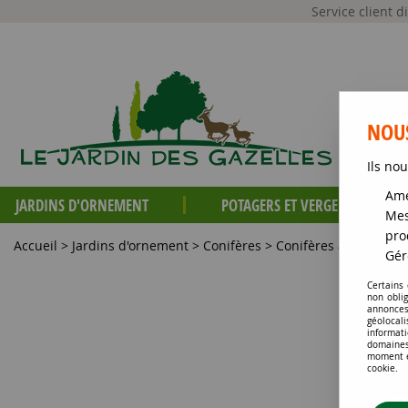
Service client 
NOUS
Ils nou
Amé
JARDINS D'ORNEMENT
POTAGERS ET VERGERS
Mes
pro
Accueil
>
Jardins d'ornement
>
Conifères
>
Conifères à moyen et
Gér
Certains
non obli
annonces
géolocal
informati
domaines
moment en
cookie.