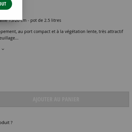
OUT
 15/+
aille 15/20 cm - pot de 2.5 litres
pement, au port compact et à la végétation lente, très attractif
uillage...
s
AJOUTER AU PANIER
oduit ?