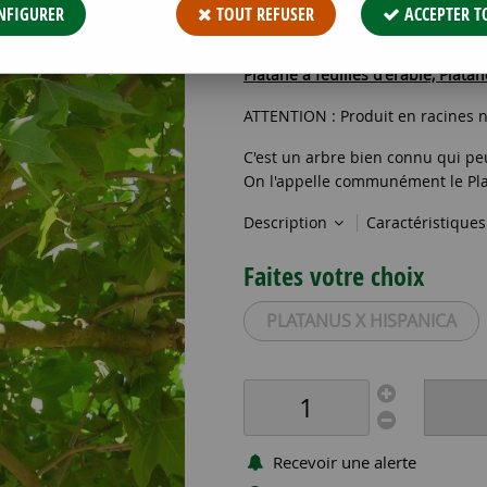
3
,
49
€
TTC
NFIGURER
TOUT REFUSER
ACCEPTER T
Réf. :
PLATANUS X HISPANICA RN 
Platane à feuilles d'érable, Plat
ATTENTION : Produit en racines n
C'est un arbre bien connu qui pe
On l'appelle communément le Plata
Description
Caractéristique
Faites votre choix
PLATANUS X HISPANICA
Recevoir une alerte