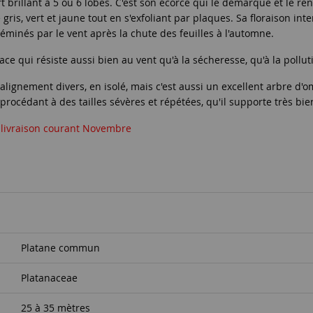
brillant à 5 ou 6 lobes. C'est son écorce qui le démarque et le rend 
e gris, vert et jaune tout en s'exfoliant par plaques. Sa floraison i
minés par le vent après la chute des feuilles à l'automne.
iace qui résiste aussi bien au vent qu'à la sécheresse, qu'à la pollut
n alignement divers, en isolé, mais c'est aussi un excellent arbre d
rocédant à des tailles sévères et répétées, qu'il supporte très bien,
 livraison courant Novembre
Platane commun
Platanaceae
25 à 35 mètres