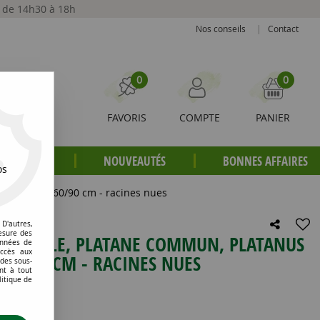
t de 14h30 à 18h
Nos conseils
|
Contact
0
0
FAVORIS
COMPTE
PANIER
S PLANTES
NOUVEAUTÉS
BONNES AFFAIRES
os
ica : taille 60/90 cm - racines nues
D'autres,
esure des
 D'ÉRABLE, PLATANE COMMUN, PLATANUS
onnées de
accès aux
E 60/90 CM - RACINES NUES
 des sous-
nt à tout
litique de
e avis !