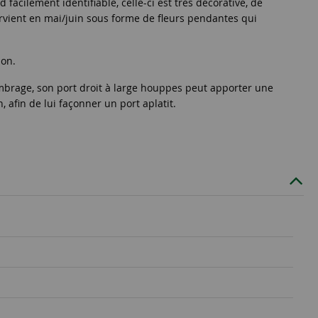
facilement identifiable, celle-ci est très décorative, de
ntervient en mai/juin sous forme de fleurs pendantes qui
ion.
'ombrage, son port droit à large houppes peut apporter une
 afin de lui façonner un port aplatit.