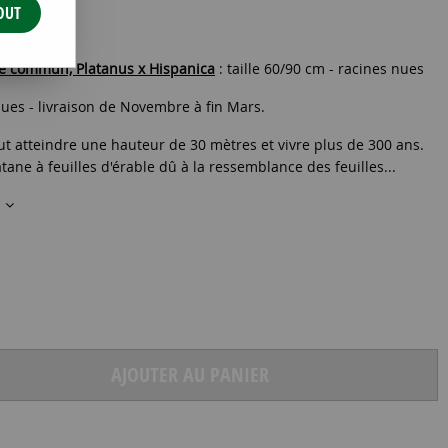
OUT
60/+
ane commun, Platanus x Hispanica
: taille 60/90 cm - racines nues
ues - livraison de Novembre à fin Mars.
ut atteindre une hauteur de 30 mètres et vivre plus de 300 ans.
ne à feuilles d'érable dû à la ressemblance des feuilles...
s
AJOUTER AU PANIER