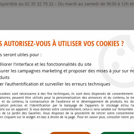
disponible au 02 35 32 79 32 – Du mardi au samedi de 9h30 à 12h e
 AUTORISEZ-VOUS À UTILISER VOS COOKIES ?
s seront utiles pour :
liorer l'interface et les fonctionnalités du site
GRAINES ET SEMENCES
MATÉRIELS
SOIN DE
urer les campagnes marketing et proposer des mises à jour sur n
duits
ues
>
Platane à feuilles d'érable, Platane commun, Platanus x Hispan
er l'authentification et surveiller les erreurs techniques
 cookies sont nécessaires à des fins techniques, ils sont donc dispensés de consentement. 
gatoires, peuvent être utilisés pour la personnalisation des annonces et du contenu, la m
PLATANE À FEUILLES
 et du contenu, la connaissance de l'audience et le développement de produits, les d
isation précises et l'identification par le balayage de l'appareil, le stockage et/ou l'
X HISPANICA : TAILL
ons sur un appareil. Si vous donnez votre consentement, celui-ci sera valable sur l’ensemble
 de Le Jardin des Gazelles. Vous disposez de la possibilité de retirer votre consenteme
 cliquant sur le widget en bas à droite de la page. Pour en savoir plus, consulter notre po
Soyez le premier à donner votr