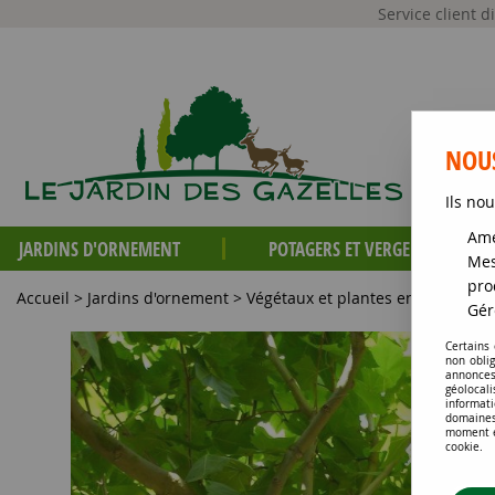
Service client 
NOUS
Ils nou
Amé
JARDINS D'ORNEMENT
POTAGERS ET VERGERS
Mes
pro
Accueil
>
Jardins d'ornement
>
Végétaux et plantes en racines n
Gér
Certains
non obli
annonces
géolocal
informati
domaines
moment en
cookie.