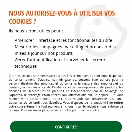
Service client disponible au 02 35 32 79 32 – Du mardi au
samedi de 9h30 à 12h et de 14h30 à 18h
NOUS AUTORISEZ-VOUS À UTILISER VOS
COOKIES ?
0
Ils nous seront utiles pour :
Améliorer l'interface et les fonctionnalités du site
Accueil
>
Jardins d'ornement
>
Plantes de haies
>
Haies basses
>
Rosier
Mesurer les campagnes marketing et proposer des
polyantha Melrose : 3 branches et + -Racines nues
mises à jour sur nos produits
Gérer l'authentification et surveiller les erreurs
techniques
Certains cookies sont nécessaires à des fins techniques, ils sont donc dispensés
de consentement. D'autres, non obligatoires, peuvent être utilisés pour la
personnalisation des annonces et du contenu, la mesure des annonces et du
contenu, la connaissance de l'audience et le développement de produits, les
données de géolocalisation précises et l'identification par le balayage de
l'appareil, le stockage et/ou l'accès aux informations sur un appareil. Si vous
donnez votre consentement, celui-ci sera valable sur l’ensemble des sous-
domaines de Le Jardin des Gazelles. Vous disposez de la possibilité de retirer
votre consentement à tout moment en cliquant sur le widget en bas à droite de
la page. Pour en savoir plus, consulter notre politique de cookie.
CONFIGURER