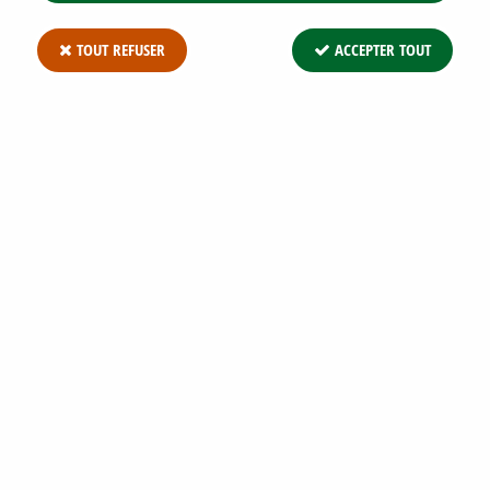
TOUT REFUSER
ACCEPTER TOUT
ROSIER POLYANTHA MELROSE : 3
BRANCHES ET + -RACINES NUES
Soyez le premier à donner votre avis !
4
,
87
€
TTC
Réf. :
ROSIER MELROSE RN
Rosier polyantha 'Melrose' : 3 branches et + / Racines Nues
ATTENTION : Produit en racines nues - Livraison de Novembre