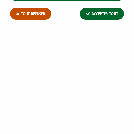
TOUT REFUSER
ACCEPTER TOUT
SEDUM KAMTCHATICUM VARIEGATUM :
GODET DE 9X9 CM
Soyez le premier à donner votre avis !
2
,
73
€
TTC
Réf. :
SEDUM KAMTCHATICUM VARIEGATUM G9
Sedum kamtchaticum variegatum : plant en godet de 9x9 cm