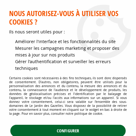
Service client disponible au 02 35 32 79 32 – Du mardi au
samedi de 9h30 à 12h et de 14h30 à 18h
NOUS AUTORISEZ-VOUS À UTILISER VOS
COOKIES ?
0
Ils nous seront utiles pour :
Améliorer l'interface et les fonctionnalités du site
Accueil
>
Jardins d'ornement
>
Plantes vivaces
>
Mesurer les campagnes marketing et proposer des
Plantes vivaces à feuillage décoratif
>
Sedum kamtchaticum
mises à jour sur nos produits
variegatum : Godet de 9x9 cm
Gérer l'authentification et surveiller les erreurs
techniques
Certains cookies sont nécessaires à des fins techniques, ils sont donc dispensés
de consentement. D'autres, non obligatoires, peuvent être utilisés pour la
personnalisation des annonces et du contenu, la mesure des annonces et du
contenu, la connaissance de l'audience et le développement de produits, les
données de géolocalisation précises et l'identification par le balayage de
l'appareil, le stockage et/ou l'accès aux informations sur un appareil. Si vous
donnez votre consentement, celui-ci sera valable sur l’ensemble des sous-
domaines de Le Jardin des Gazelles. Vous disposez de la possibilité de retirer
votre consentement à tout moment en cliquant sur le widget en bas à droite de
la page. Pour en savoir plus, consulter notre politique de cookie.
CONFIGURER