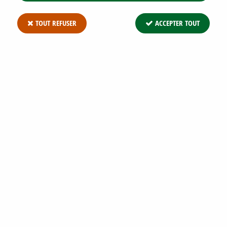
TOUT REFUSER
ACCEPTER TOUT
THUYA PLICATA ATROVIRENS * : TAILLE
125/150 CM - LOT DE 25 PIEDS
Soyez le premier à donner votre avis !
312
,
25
€
TTC
Réf. :
THUYA P ATROVIRENS 25C 125/+
Thuya Plicata Atrovirens * : taille 125/150 cm - lot de 25 pieds .
Une essence très classique pour la réalisation de