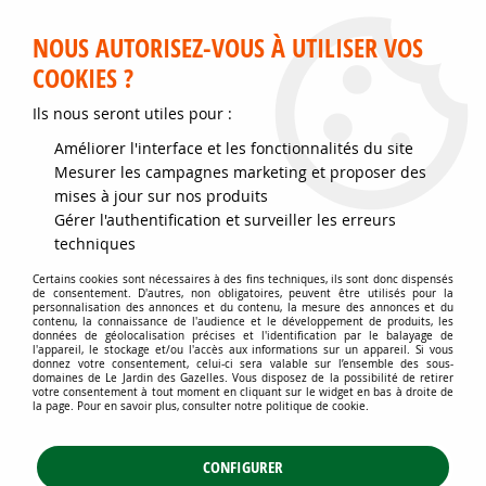
Service client disponible au 02 35 32 79 32 – Du mardi au
samedi de 9h30 à 12h et de 14h30 à 18h
NOUS AUTORISEZ-VOUS À UTILISER VOS
COOKIES ?
0
Ils nous seront utiles pour :
Améliorer l'interface et les fonctionnalités du site
Accueil
>
Jardins d'ornement
>
Plantes de haies
>
Haies persistantes
>
Mesurer les campagnes marketing et proposer des
Thuya Plicata Atrovirens * : Taille 125/150 cm - Lot de 25 pieds
mises à jour sur nos produits
Gérer l'authentification et surveiller les erreurs
techniques
Certains cookies sont nécessaires à des fins techniques, ils sont donc dispensés
de consentement. D'autres, non obligatoires, peuvent être utilisés pour la
personnalisation des annonces et du contenu, la mesure des annonces et du
contenu, la connaissance de l'audience et le développement de produits, les
données de géolocalisation précises et l'identification par le balayage de
l'appareil, le stockage et/ou l'accès aux informations sur un appareil. Si vous
donnez votre consentement, celui-ci sera valable sur l’ensemble des sous-
domaines de Le Jardin des Gazelles. Vous disposez de la possibilité de retirer
votre consentement à tout moment en cliquant sur le widget en bas à droite de
la page. Pour en savoir plus, consulter notre politique de cookie.
CONFIGURER