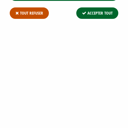
TOUT REFUSER
ACCEPTER TOUT
TUTEUR EN PIN FRAISÉ * : HAUTEUR 250
CM - DIAMÈTRE 5 CM
Soyez le premier à donner votre avis !