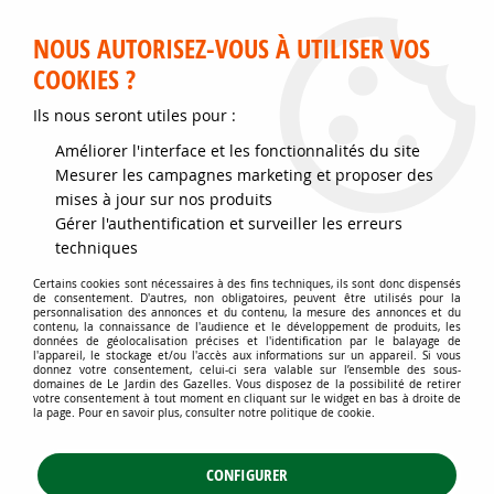
Service client disponible au 02 35 32 79 32 – Du mardi au
samedi de 9h30 à 12h et de 14h30 à 18h
NOUS AUTORISEZ-VOUS À UTILISER VOS
COOKIES ?
0
Ils nous seront utiles pour :
Améliorer l'interface et les fonctionnalités du site
Accueil
>
Matériels
>
Fournitures et accessoires de Jardin
>
Mesurer les campagnes marketing et proposer des
Étiquettes, liens, tuteurs
>
Tuteur en Pin fraisé * : Hauteur 250 cm -
mises à jour sur nos produits
Diamètre 5 cm
Gérer l'authentification et surveiller les erreurs
techniques
Certains cookies sont nécessaires à des fins techniques, ils sont donc dispensés
de consentement. D'autres, non obligatoires, peuvent être utilisés pour la
personnalisation des annonces et du contenu, la mesure des annonces et du
contenu, la connaissance de l'audience et le développement de produits, les
données de géolocalisation précises et l'identification par le balayage de
l'appareil, le stockage et/ou l'accès aux informations sur un appareil. Si vous
donnez votre consentement, celui-ci sera valable sur l’ensemble des sous-
domaines de Le Jardin des Gazelles. Vous disposez de la possibilité de retirer
votre consentement à tout moment en cliquant sur le widget en bas à droite de
la page. Pour en savoir plus, consulter notre politique de cookie.
CONFIGURER