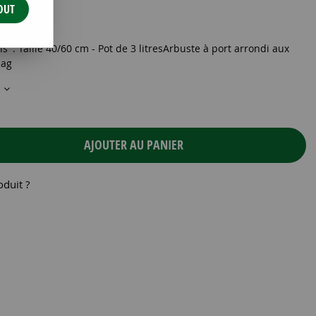
OUT
C3 40/+
' : Taille 40/60 cm - Pot de 3 litresArbuste à port arrondi aux
lag
s
AJOUTER AU PANIER
oduit ?