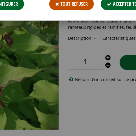
11
,
19
€
TTC
NFIGURER
TOUT REFUSER
ACCEPTER T
Réf. :
LEYCESTERIA FG LANTERNS 
Arbre aux Faisans 'Golden lanterns
rameaux rigides et ramifiés, feuil
Description
Caractéristique
Besoin d'un conseil sur ce pr