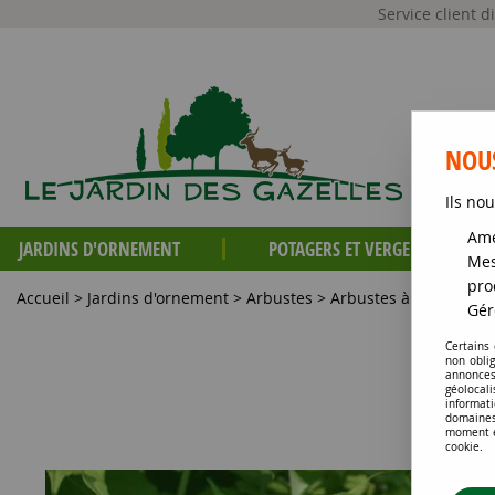
Service client 
NOUS
Ils nou
Amé
JARDINS D'ORNEMENT
POTAGERS ET VERGERS
Mes
pro
Accueil
>
Jardins d'ornement
>
Arbustes
>
Arbustes à intérêt esti
Gér
Certains
non obli
annonces
géolocal
informati
domaines
moment en
cookie.