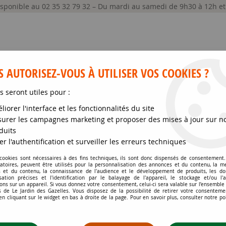
disponible au 02 35 32 79 32 – Du mardi au samedi de 9h30 à 12h e
 AUTORISEZ-VOUS À UTILISER VOS COOKIES ?
s seront utiles pour :
liorer l'interface et les fonctionnalités du site
GRAINES ET SEMENCES
MATÉRIELS
SOIN DE
urer les campagnes marketing et proposer des mises à jour sur n
duits
val
>
Arbre aux Faisans 'Golden lanterns' : Taille 40/60 cm - Pot de 3
er l'authentification et surveiller les erreurs techniques
 cookies sont nécessaires à des fins techniques, ils sont donc dispensés de consentement. 
gatoires, peuvent être utilisés pour la personnalisation des annonces et du contenu, la m
ARBRE AUX FAISANS '
 et du contenu, la connaissance de l'audience et le développement de produits, les d
isation précises et l'identification par le balayage de l'appareil, le stockage et/ou l'
POT DE 3 LITRES
ons sur un appareil. Si vous donnez votre consentement, celui-ci sera valable sur l’ensemble
 de Le Jardin des Gazelles. Vous disposez de la possibilité de retirer votre consenteme
 cliquant sur le widget en bas à droite de la page. Pour en savoir plus, consulter notre po
Soyez le premier à donner votr