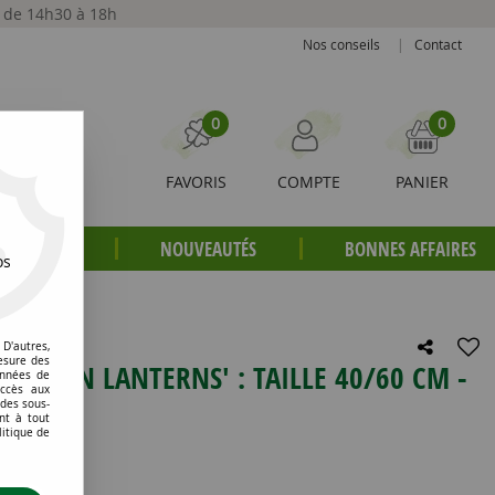
t de 14h30 à 18h
Nos conseils
|
Contact
0
0
FAVORIS
COMPTE
PANIER
S PLANTES
NOUVEAUTÉS
BONNES AFFAIRES
os
 litres
D'autres,
esure des
GOLDEN LANTERNS' : TAILLE 40/60 CM -
onnées de
accès aux
 des sous-
nt à tout
litique de
e avis !