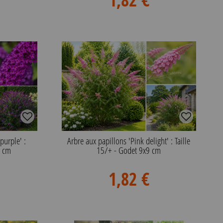
purple' :
Arbre aux papillons 'Pink delight' : Taille
9 cm
15/+ - Godet 9x9 cm
1,82 €