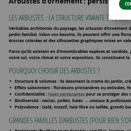
Arbustes d’ornement
: persistants 
CO
LES ARBUSTES : LA STRUCTURE VIVANTE DU JARDI
Véritables
architectes du paysage
, les
arbustes d’ornement
d
jardin familial. Selon vos besoins, ils peuvent offrir une
flora
écorces colorées
et des silhouettes graphiques mises en vale
Parce qu’ils existent en d’innombrables espèces et variétés,
votre sol, votre climat et votre exposition
. Ils constituent la
POURQUOI CHOISIR DES ARBUSTES ?
Structure & volumes
: ils dessinent la trame du jardin, cr
Effets saisonniers
: floraisons printanières ou estivales, 
Confidentialité
:
haies persistantes
pour se protéger des r
Biodiversité
: nectar, pollen, baies →
oiseaux & pollinisat
Polyvalence
: isolé, massif, haie libre ou taillée, grands b
GRANDES FAMILLES D’ARBUSTES (POUR BIEN S’O
Persistants
(feuillage toute l’année) : camélias, lauriers,
e