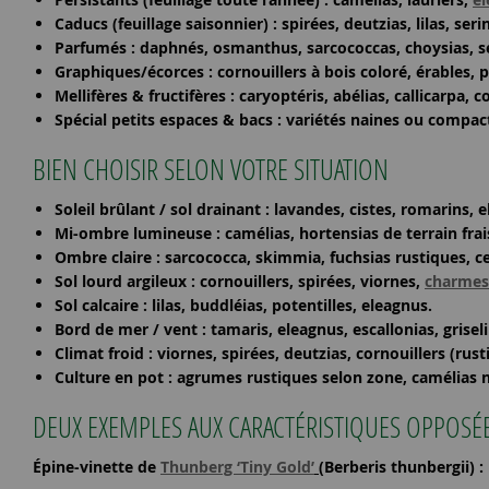
Caducs
(feuillage saisonnier) : spirées, deutzias, lilas, s
Parfumés
: daphnés, osmanthus, sarcococcas, choysias, se
Graphiques/écorces
: cornouillers à bois coloré, érables, 
Mellifères & fructifères
: caryoptéris, abélias, callicarpa, 
Spécial petits espaces & bacs
: variétés naines ou compact
BIEN CHOISIR SELON VOTRE SITUATION
Soleil brûlant / sol drainant
: lavandes, cistes, romarins, 
Mi-ombre lumineuse
: camélias, hortensias de terrain fra
Ombre claire
: sarcococca, skimmia, fuchsias rustiques, c
Sol lourd argileux
: cornouillers, spirées, viornes,
charmes
Sol calcaire
: lilas, buddléias, potentilles, eleagnus.
Bord de mer / vent
: tamaris, eleagnus, escallonias, grisel
Climat froid
: viornes, spirées, deutzias, cornouillers (rusti
Culture en pot
: agrumes rustiques selon zone, camélias n
DEUX EXEMPLES AUX CARACTÉRISTIQUES OPPOSÉ
Épine-vinette de
Thunberg ‘Tiny Gold’
(Berberis thunbergii)
: