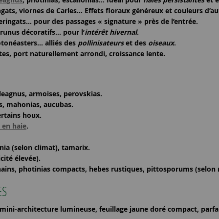
eringats, viornes de Carles… Effets floraux généreux et couleurs d’
ringats… pour des passages « signature » près de l’entrée.
prunus décoratifs… pour l’
intérêt hivernal
.
cotonéasters… alliés des
pollinisateurs
et des
oiseaux
.
es, port naturellement arrondi, croissance lente.
eleagnus, armoises, perovskias.
is, mahonias, aucubas.
ertains houx.
 en haie
.
inia (selon climat), tamarix.
cité élevée).
ains, photinias compacts, hebes rustiques, pittosporums (selon 
ES
 mini-architecture lumineuse, feuillage jaune doré compact, parfai