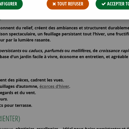
et caducs – toutes expositions
NFIGURER
TOUT REFUSER
ACCEPTER T
N
onnent du
relief
, créent des
ambiances
et structurent durablemen
ison spectaculaire
, un
feuillage persistant
tout l’hiver, une
fructi
ur par la lumière rasante.
persistants
ou
caducs
,
parfumés
ou
mellifères
, de
croissance rap
 base d’un jardin facile à vivre,
économe en entretien
, et agréabl
éent des pièces, cadrent les vues.
feuillages d’automne,
écorces d’hiver
.
egards et du vent.
eurs
.
acs pour terrasse.
RIENTER)
leagnus
, photinias, escallonias… Idéal pour
haies persistantes
et é