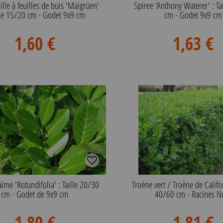
ille à feuilles de buis 'Maigrüen'
Spiree 'Anthony Waterer' : Ta
ille 15/20 cm - Godet 9x9 cm
cm - Godet 9x9 cm
1,60 €
1,63 €
alme 'Rotundifolia' : Taille 20/30
Troène vert / Troène de Califor
cm - Godet de 9x9 cm
40/60 cm - Racines N
1,80 €
1,81 €