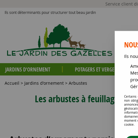
Service client 
Ils sont déterminants pour structurer tout beau jardin
NOUS
Ils nou
Amé
JARDINS D'ORNEMENT
POTAGERS ET VERGERS
Mes
pro
Accueil
>
Jardins d'ornement
>
Arbustes
Gér
Les arbustes à feuillage pers
Certains
non obli
annonces
géolocal
informati
domaines
moment en
cookie.