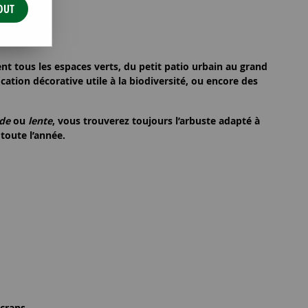
OUT
t tous les espaces verts, du petit patio urbain au grand
fication décorative
utile à la biodiversité, ou encore des
ide
ou
lente
, vous trouverez toujours l’arbuste
adapté à
e
toute l’année
.
crans.