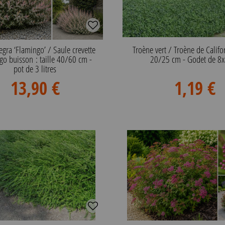
tegra ‘Flamingo’ / Saule crevette
Troène vert / Troène de Califor
go buisson : taille 40/60 cm -
20/25 cm - Godet de 8
pot de 3 litres
13,90 €
1,19 €