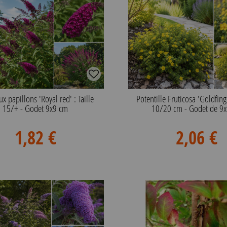
ux papillons 'Royal red' : Taille
Potentille Fruticosa 'Goldfinge
15/+ - Godet 9x9 cm
10/20 cm - Godet de 9
1,82 €
2,06 €