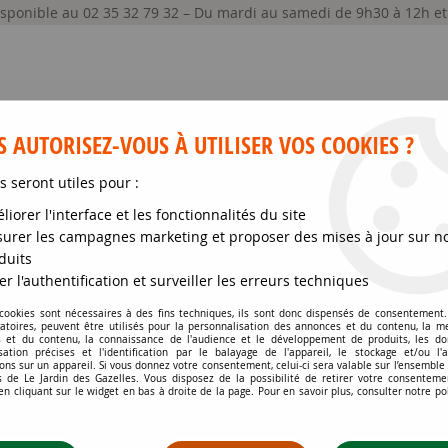
disponible au 02 35 32 79 32 – Du mardi au samedi de 9h30 à 12h e
 AUTORISEZ-VOUS À UTILISER VOS COOKIES ?
s seront utiles pour :
liorer l'interface et les fonctionnalités du site
GRAINES ET SEMENCES
MATÉRIELS
SOIN DE
urer les campagnes marketing et proposer des mises à jour sur n
duits
er l'authentification et surveiller les erreurs techniques
istant ou caduc, il y en a pour tous les 
 cookies sont nécessaires à des fins techniques, ils sont donc dispensés de consentement. 
gatoires, peuvent être utilisés pour la personnalisation des annonces et du contenu, la m
 et du contenu, la connaissance de l'audience et le développement de produits, les d
isation précises et l'identification par le balayage de l'appareil, le stockage et/ou l'
ons sur un appareil. Si vous donnez votre consentement, celui-ci sera valable sur l’ensemble
CRÉATEURS D’ESPACE, DE VOLUMES, D’AMBIANCES, DE THÉMATIQUE..
 de Le Jardin des Gazelles. Vous disposez de la possibilité de retirer votre consenteme
 cliquant sur le widget en bas à droite de la page. Pour en savoir plus, consulter notre po