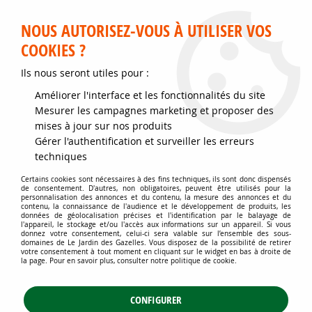
Service client disponible au 02 35 32 79 32 – Du mardi au
samedi de 9h30 à 12h et de 14h30 à 18h
NOUS AUTORISEZ-VOUS À UTILISER VOS
COOKIES ?
0
Ils nous seront utiles pour :
Améliorer l'interface et les fonctionnalités du site
Accueil
>
Jardins d'ornement
>
Arbustes
>
Arbustes à intérêt estival
>
Mesurer les campagnes marketing et proposer des
Arbre aux Faisans : Taille 15/20 cm - Godet de 9x9 cm
mises à jour sur nos produits
Gérer l'authentification et surveiller les erreurs
techniques
Certains cookies sont nécessaires à des fins techniques, ils sont donc dispensés
de consentement. D'autres, non obligatoires, peuvent être utilisés pour la
personnalisation des annonces et du contenu, la mesure des annonces et du
contenu, la connaissance de l'audience et le développement de produits, les
données de géolocalisation précises et l'identification par le balayage de
l'appareil, le stockage et/ou l'accès aux informations sur un appareil. Si vous
donnez votre consentement, celui-ci sera valable sur l’ensemble des sous-
domaines de Le Jardin des Gazelles. Vous disposez de la possibilité de retirer
votre consentement à tout moment en cliquant sur le widget en bas à droite de
la page. Pour en savoir plus, consulter notre politique de cookie.
CONFIGURER