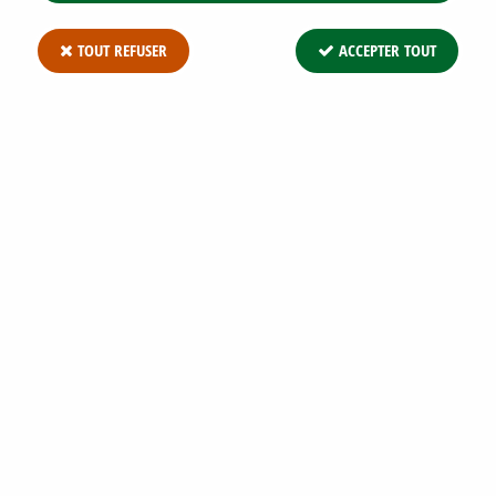
TOUT REFUSER
ACCEPTER TOUT
ARBRE AUX FAISANS : TAILLE 15/20 CM -
GODET DE 9X9 CM
Soyez le premier à donner votre avis !
3
,
08
€
TTC
Réf. :
LEYCESTERIA F G9 15/+
Arbre aux Faisans : taille 15/20 cm - godet de 9x9 cm Arbuste à
port arrondi aux rameaux rigides et ramifiés, feuillage caduc.