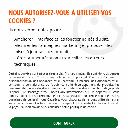
Service client disponible au 02 35 32 79 32 – Du mardi au
samedi de 9h30 à 12h et de 14h30 à 18h
NOUS AUTORISEZ-VOUS À UTILISER VOS
COOKIES ?
0
Ils nous seront utiles pour :
Améliorer l'interface et les fonctionnalités du site
Accueil
>
Jardins d'ornement
>
Arbustes
>
Mesurer les campagnes marketing et proposer des
Arbuste à intérêt automnal et hivernal
>
Arbre aux fraises ou
mises à jour sur nos produits
Arbousier : Taille 30/+ - Pot de 3 litres
Gérer l'authentification et surveiller les erreurs
techniques
Certains cookies sont nécessaires à des fins techniques, ils sont donc dispensés
de consentement. D'autres, non obligatoires, peuvent être utilisés pour la
personnalisation des annonces et du contenu, la mesure des annonces et du
contenu, la connaissance de l'audience et le développement de produits, les
données de géolocalisation précises et l'identification par le balayage de
l'appareil, le stockage et/ou l'accès aux informations sur un appareil. Si vous
donnez votre consentement, celui-ci sera valable sur l’ensemble des sous-
domaines de Le Jardin des Gazelles. Vous disposez de la possibilité de retirer
votre consentement à tout moment en cliquant sur le widget en bas à droite de
la page. Pour en savoir plus, consulter notre politique de cookie.
CONFIGURER