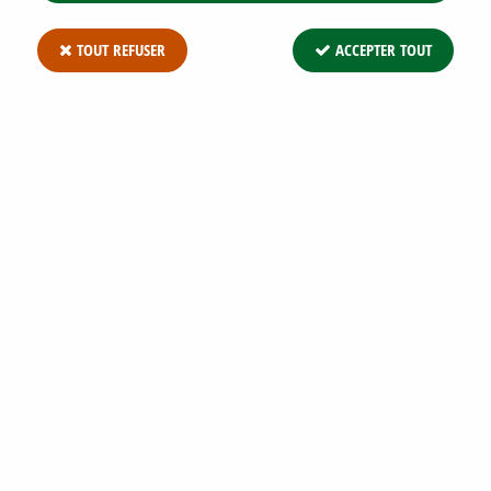
TOUT REFUSER
ACCEPTER TOUT
ARBRE AUX FRAISES OU ARBOUSIER :
TAILLE 30/+ - POT DE 3 LITRES
Soyez le premier à donner votre avis !
17
,
38
€
TTC
Réf. :
ARBUTUS UNEDO C3 30/+
Arbre aux fraises ou Arbousier : Taille 30/40 cm - Pot de 3 litres