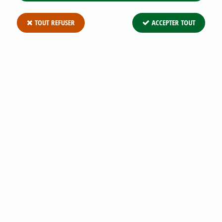
TOUT REFUSER
ACCEPTER TOUT
ARBRE AUX PAPILLONS 'BLACK KNIGHT' :
TAILLE 30/+ - GODET 9X9 CM
Soyez le premier à donner votre avis !
2
,
37
€
TTC
Réf. :
BUDDLEJA BK G9 30/+
Arbre aux papillons 'Black Knight' : Taille 15/20 cm - godet 9x9
cmArbuste dès plus généreux, à la floraison spectaculair