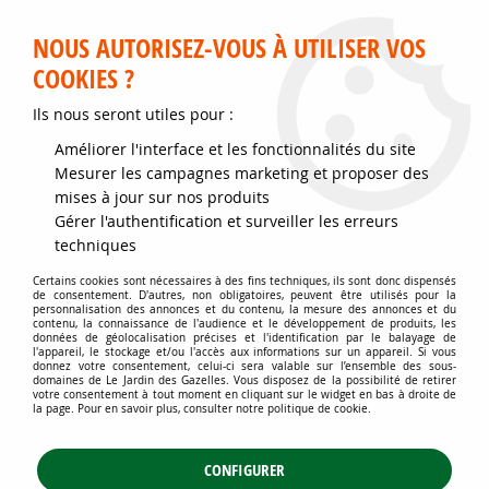
Service client disponible au 02 35 32 79 32 – Du mardi au
samedi de 9h30 à 12h et de 14h30 à 18h
NOUS AUTORISEZ-VOUS À UTILISER VOS
COOKIES ?
0
Ils nous seront utiles pour :
Améliorer l'interface et les fonctionnalités du site
Accueil
>
Jardins d'ornement
>
Arbustes
>
Arbustes à intérêt estival
>
Mesurer les campagnes marketing et proposer des
Arbre aux papillons 'Black Knight' : Taille 30/+ - Godet 9x9 cm
mises à jour sur nos produits
Gérer l'authentification et surveiller les erreurs
techniques
Certains cookies sont nécessaires à des fins techniques, ils sont donc dispensés
de consentement. D'autres, non obligatoires, peuvent être utilisés pour la
personnalisation des annonces et du contenu, la mesure des annonces et du
contenu, la connaissance de l'audience et le développement de produits, les
données de géolocalisation précises et l'identification par le balayage de
l'appareil, le stockage et/ou l'accès aux informations sur un appareil. Si vous
donnez votre consentement, celui-ci sera valable sur l’ensemble des sous-
domaines de Le Jardin des Gazelles. Vous disposez de la possibilité de retirer
votre consentement à tout moment en cliquant sur le widget en bas à droite de
la page. Pour en savoir plus, consulter notre politique de cookie.
CONFIGURER