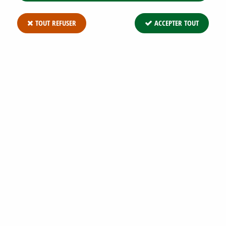
TOUT REFUSER
ACCEPTER TOUT
ARBRE AUX PAPILLONS 'PINK DELIGHT' :
TAILLE 40/60 CM - POT DE 3 LITRES
Soyez le premier à donner votre avis !
9
,
95
€
TTC
Réf. :
BUDDLEJA PD C3 40/+
Arbre aux papillons 'Pink delight' : Taille 40/60 mc - Pot de 3
litres Arbuste dès plus généreux, à la floraiso