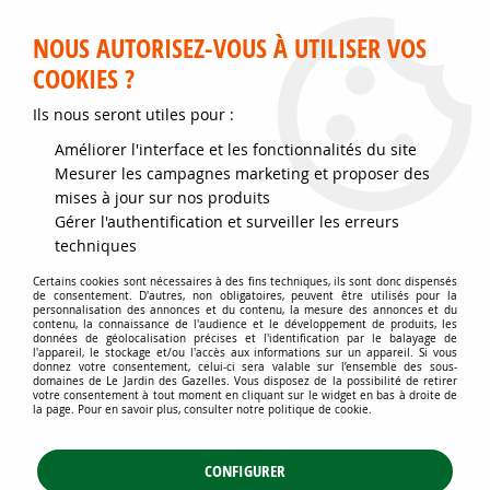
Service client disponible au 02 35 32 79 32 – Du mardi au
samedi de 9h30 à 12h et de 14h30 à 18h
NOUS AUTORISEZ-VOUS À UTILISER VOS
COOKIES ?
0
Ils nous seront utiles pour :
Améliorer l'interface et les fonctionnalités du site
Accueil
>
Jardins d'ornement
>
Arbustes
>
Arbustes à intérêt estival
>
Mesurer les campagnes marketing et proposer des
Arbre aux papillons 'Pink delight' : Taille 40/60 cm - Pot de 3 litres
mises à jour sur nos produits
Gérer l'authentification et surveiller les erreurs
techniques
Certains cookies sont nécessaires à des fins techniques, ils sont donc dispensés
de consentement. D'autres, non obligatoires, peuvent être utilisés pour la
personnalisation des annonces et du contenu, la mesure des annonces et du
contenu, la connaissance de l'audience et le développement de produits, les
données de géolocalisation précises et l'identification par le balayage de
l'appareil, le stockage et/ou l'accès aux informations sur un appareil. Si vous
donnez votre consentement, celui-ci sera valable sur l’ensemble des sous-
domaines de Le Jardin des Gazelles. Vous disposez de la possibilité de retirer
votre consentement à tout moment en cliquant sur le widget en bas à droite de
la page. Pour en savoir plus, consulter notre politique de cookie.
CONFIGURER