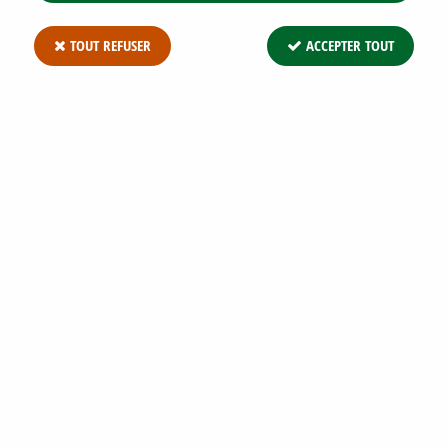
TOUT REFUSER
ACCEPTER TOUT
BAMBOU NAIN : TAILLE 20/30 CM - POT
DE 2 LITRES.
Soyez le premier à donner votre avis !