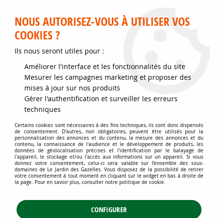
Service client disponible au 02 35 32 79 32 – Du mardi au
samedi de 9h30 à 12h et de 14h30 à 18h
NOUS AUTORISEZ-VOUS À UTILISER VOS
COOKIES ?
0
Ils nous seront utiles pour :
Améliorer l'interface et les fonctionnalités du site
Accueil
>
Jardins d'ornement
>
Bambous
>
Mesurer les campagnes marketing et proposer des
Bambous nains (jusqu'à 1.50 mètres)
>
Bambou nain : Taille 20/30 cm -
mises à jour sur nos produits
Pot de 2 litres.
Gérer l'authentification et surveiller les erreurs
techniques
Certains cookies sont nécessaires à des fins techniques, ils sont donc dispensés
de consentement. D'autres, non obligatoires, peuvent être utilisés pour la
personnalisation des annonces et du contenu, la mesure des annonces et du
contenu, la connaissance de l'audience et le développement de produits, les
données de géolocalisation précises et l'identification par le balayage de
l'appareil, le stockage et/ou l'accès aux informations sur un appareil. Si vous
donnez votre consentement, celui-ci sera valable sur l’ensemble des sous-
domaines de Le Jardin des Gazelles. Vous disposez de la possibilité de retirer
votre consentement à tout moment en cliquant sur le widget en bas à droite de
la page. Pour en savoir plus, consulter notre politique de cookie.
CONFIGURER