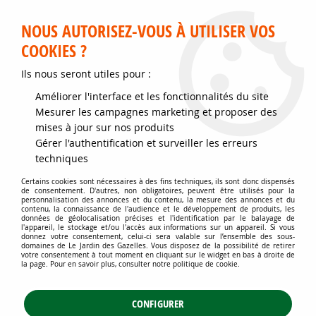
Service client disponible au 02 35 32 79 32 – Du mardi au
samedi de 9h30 à 12h et de 14h30 à 18h
NOUS AUTORISEZ-VOUS À UTILISER VOS
COOKIES ?
0
Ils nous seront utiles pour :
Améliorer l'interface et les fonctionnalités du site
Accueil
>
Jardins d'ornement
>
Bambous
>
Mesurer les campagnes marketing et proposer des
Bambous nains (jusqu'à 1.50 mètres)
mises à jour sur nos produits
Pour les haies basses, jardinière,
Gérer l'authentification et surveiller les erreurs
techniques
bac, jardin zen, massif, jardin
Certains cookies sont nécessaires à des fins techniques, ils sont donc dispensés
de consentement. D'autres, non obligatoires, peuvent être utilisés pour la
contemporain, jardin urbain.
personnalisation des annonces et du contenu, la mesure des annonces et du
contenu, la connaissance de l'audience et le développement de produits, les
données de géolocalisation précises et l'identification par le balayage de
l'appareil, le stockage et/ou l'accès aux informations sur un appareil. Si vous
donnez votre consentement, celui-ci sera valable sur l’ensemble des sous-
EN PLEINE TERRE OU EN POT, ILS SONT FAITS POUR LES PETITS
domaines de Le Jardin des Gazelles. Vous disposez de la possibilité de retirer
votre consentement à tout moment en cliquant sur le widget en bas à droite de
ESPACES.
la page. Pour en savoir plus, consulter notre politique de cookie.
Les bambous nains offrent une multitude de possibilité
CONFIGURER