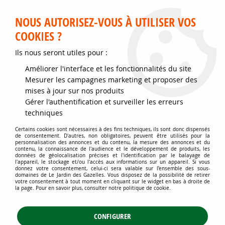
Service client disponible au 02 35 32 79 32 – Du mardi au
samedi de 9h30 à 12h et de 14h30 à 18h
NOUS AUTORISEZ-VOUS À UTILISER VOS
COOKIES ?
0
Ils nous seront utiles pour :
Améliorer l'interface et les fonctionnalités du site
Accueil
>
Jardins d'ornement
>
Graminées
>
Carex comans 'Frosted
Mesurer les campagnes marketing et proposer des
Curls' : godet de 9x9 cm - pot de 2 litres
mises à jour sur nos produits
Gérer l'authentification et surveiller les erreurs
techniques
Certains cookies sont nécessaires à des fins techniques, ils sont donc dispensés
de consentement. D'autres, non obligatoires, peuvent être utilisés pour la
personnalisation des annonces et du contenu, la mesure des annonces et du
contenu, la connaissance de l'audience et le développement de produits, les
données de géolocalisation précises et l'identification par le balayage de
l'appareil, le stockage et/ou l'accès aux informations sur un appareil. Si vous
donnez votre consentement, celui-ci sera valable sur l’ensemble des sous-
domaines de Le Jardin des Gazelles. Vous disposez de la possibilité de retirer
votre consentement à tout moment en cliquant sur le widget en bas à droite de
la page. Pour en savoir plus, consulter notre politique de cookie.
CONFIGURER