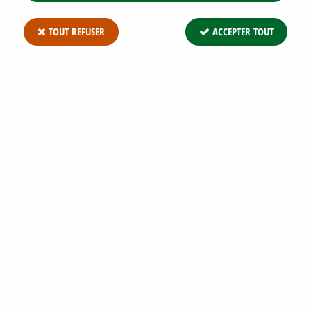
TOUT REFUSER
ACCEPTER TOUT
CAREX COMANS 'FROSTED CURLS' :
GODET DE 9X9 CM - POT DE 2 LITRES
Soyez le premier à donner votre avis !